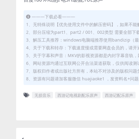
———下载必看———
1、无特殊说明【优先使用文件中的解压密码】，如果不能
2、部分压缩为part1、part2 / 001、002类型 需
3、解压工具推荐：windows电脑端推荐使用bandizi
4、关于下载和转存：下载速度慢或需要网盘会员的，请开通
5、关于字幕和声音：MKV的影视资源都是内封字幕音轨，网
6、网站资源均通过互联网公开合法渠道获取，仅供阅读测
7、版权归作者或出版社方所有，本站不对涉及的版权问题
8、资源有问题请加客服微信 huajiaoke1 ，发资料名+
无损音乐
西游记电视剧配乐原声
西游记配乐原声