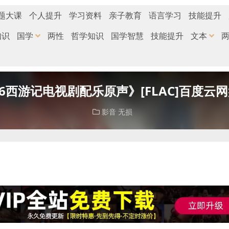
题大课
个人提升
学习资料
亲子教育
语言学习
技能提升
知识
国学
两性
哲学知识
国学智慧
技能提升
文本
86西游记电视剧配乐原声》[FLAC]百度云
影音
无损