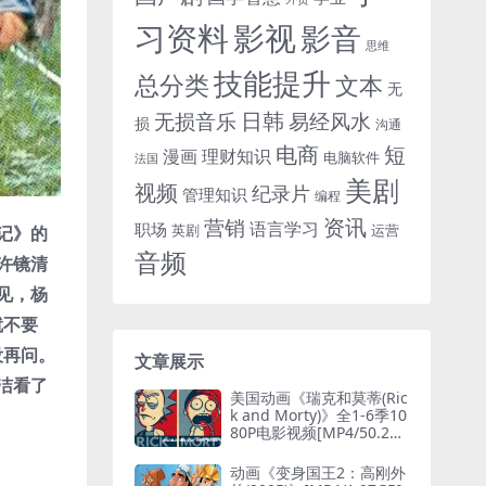
习资料
影视
影音
思维
技能提升
总分类
文本
无
日韩
无损音乐
易经风水
损
沟通
电商
短
漫画
理财知识
电脑软件
法国
美剧
视频
纪录片
管理知识
编程
资讯
营销
语言学习
职场
英剧
运营
记》的
音频
许镜清
见，杨
就不要
没再问。
文章展示
洁看了
美国动画《瑞克和莫蒂(Ric
k and Morty)》全1-6季10
80P电影视频[MP4/50.23
GB]网盘下载
动画《变身国王2：高刚外