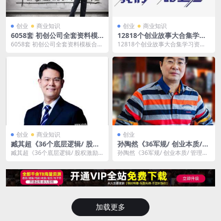
创业
商业知识
创业
商业知识
6058套 初创公司全套资料模
12818个创业故事大合集学习
板合集-百度云网盘下载
资料-百度云网盘下载
6058套 初创公司全套资料模板合
12818个创业故事大合集学习资
集，全是文本内容，已做压缩处
料，本资料全部是文本，大小28.58
理，百度网盘下载后...
MB，已做压...
创业
商业知识
创业
臧其超《36个底层逻辑/ 股权
孙陶然《36军规/ 创业本质/
激励/ 设计/ 工具包》视频资料
管理兵法》资料合集-百度云网
臧其超《36个底层逻辑/ 股权激励/
孙陶然《36军规/ 创业本质/ 管理兵
大合集-百度云网盘下载
盘下载
设计/ 工具包》视频资料大合集，文
法》资料合集，36军规是音频，其
件大小2...
余是视频，...
加载更多