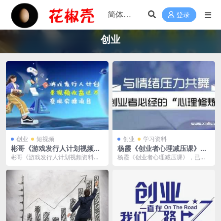
登录
创业
创业
短视频
创业
学习资料
彬哥《游戏发行人计划视频资
杨霞《创业者心理减压课》百
料》收益过万-百度云网盘下载
度云网盘下载
彬哥《游戏发行人计划视频资料》
杨霞《创业者心理减压课》，已做
收益过万，已做压缩处理，百度网
压缩处理，百度网盘下载后解压使
盘下载后解压使用，文...
用，文件大小40MB...