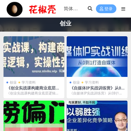
登录
创业
创业
学习资料
创业
学习资料
《创业实战课构建商业底层逻
《自媒体IP实战训练营》从0
辑实操性强》视频学习资料[M
到1打造自媒体，帮你打通内
《创业实战课构建商业底层逻辑实
《自媒体IP实战训练营》从0到1打
P4/2.78GB]云网盘下载
容、引流、变现闭环视频学习
操性强》视频学习资料[MP4/2.78G
造自媒体，帮你打通内容、引流、
资料[MP4/521.7MB]百度云网
B]云网盘...
变现闭环视频学习...
盘下载