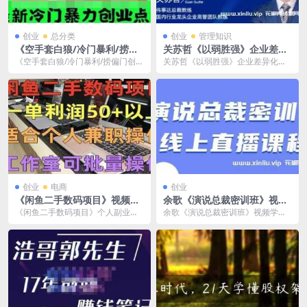
创业
总分类
创业
管理知识
《空手套白狼/冷门暴利/捞偏
关苏哲《以弱胜强》企业差异
门创业赚钱项目》学习课程资
化竞争策略视频学习资料[MP
《空手套白狼/冷门暴利/捞偏门创业
关苏哲《以弱胜强》企业差异化竞
料[doc/62.2 MB]百度云网盘
4/3.57 GB]百度云网盘下载
赚钱项目》学习课程资料[doc/62.2
争策略视频学习资料[MP4/3.57 GB]
下载
MB...
百度云...
创业
电商
创业
《闲鱼二手数码项目》视频学
余歌《演说总裁密训班》视频
习资料[MP4/369.4 MB]百度
学习资料[MP4/3.04 GB]百度
《闲鱼二手数码项目》个人副业低
余歌《演说总裁密训班》视频学习
云网盘下载
云网盘下载
保收入一单50+以上，工作室批量
资料[MP4/3.04 GB]百度云网盘下
放大操作。MP4视...
载。MP...