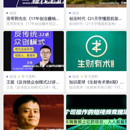
创业
创业
浩哥郭先生《17年创业赚钱笔
创业时代《21天学懂股权架
记》视频学习资料[MP4/2.14
构》百度云网盘下载
浩哥郭先生《17年创业赚米笔记》
创业时代《21天学懂股权架构》百
GB]百度云网盘下载
让你知道原来赚钱或创业不单单是
度云网盘下载。音频格式，文件大
发力就行。MP4视...
小314.3 MB...
创业
学习资料
创业
学习资料
王挺《反传统众创模式22讲》
知识星球《生财有术第6期》T
视频+PDF百度云网盘下载
XT+PDF赚钱学习资料文档百
王挺《反传统众创模式22讲》视频
知识星球《生财有术第六期》TXT+
度云网盘下载
+PDF百度云网盘下载。格式为MP4
PDF赚钱学习资料文档，已做压缩
+PDF，文...
处理，百度网盘...