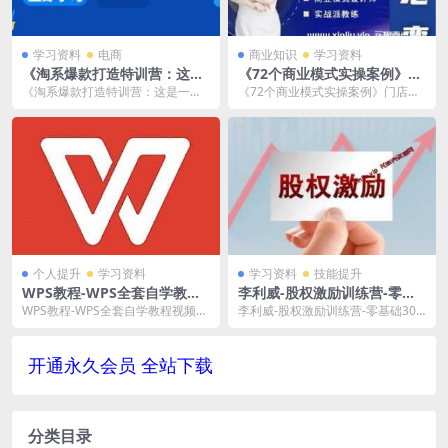
学习资料
电商
商业知识
学习资料
《淘系爆款打造特训营：这是
《72个商业模式实操案例》门
一套可复制的打爆款标准化流
店盈利照着做视频学习资料[M
《淘系爆款打造特训营：这是一套
《72个商业模式实操案例》门店盈
程》视频学习资料[MP4/817.
P4/906.9 MB]百度云网盘下载
可复制的打爆款标准化流程》视频
利照着做视频学习资料[MP4/906.9
6 MB]百度云网盘下载
学习资料[MP4/8...
MB]...
个人提升
学习资料
学习资料
技能提升
WPS教程-WPS全套自学教程
李利威-股权激励训练营-零基
视频合集[MP4/14.19GB]百度
础30个案例搞定股权激励MP4
WPS教程-WPS全套自学教程视频合
李利威-股权激励训练营-零基础30
云网盘下载
百度云网盘下载
集[MP4/14.19GB]百度云网盘下
个案例搞定股权激励MP4百度云网
载，...
盘下载，目录见...
开通永久会员 全站下载
分类目录