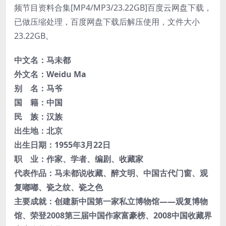
中文名：
马未都
外文名：
Weidu Ma
别 名：
马爷
国 籍：
中国
民 族：
汉族
出生地：
北京
出生日期：
1955年3月22日
职 业：
作家
、
学者
、
编剧
、
收藏家
代表作品：
马未都说收藏
、
醉文明
、
中国古代门窗
、
观
复嘟嘟
、
瓷之纹
、
瓷之色
主要成就：
创建新中国第一家私立博物馆——观复博物
馆、
荣登2008第三届中国作家富豪榜、
2008中国收藏界