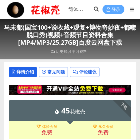
登录
马未都(国宝100+说收藏+观复+博物奇妙夜+都嘟
脱口秀)视频+音频节目资料合集
[MP4/MP3/25.27GB]百度云网盘下载
历史知识
学习资料
详情介绍
常见问题
评论建议
下载
45
花椒壳
体验会员
永久会员
免费
免费