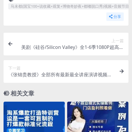
马未都(国宝100+说收藏+观复+博物奇妙夜+都嘟脱口秀)视频+音频节目资料合
分享
上一篇
美剧《硅谷/Silicon Valley》全1-6季1080P超高清
电影视频合集英语中字[MP4/30.86GB]百度云网盘
下载
下一篇
《张锦贵教授》全部所有最新最全讲座演讲视频视
频音频学习资料[MP4/MP3/5.59GB]百度云网盘下
载
相关文章