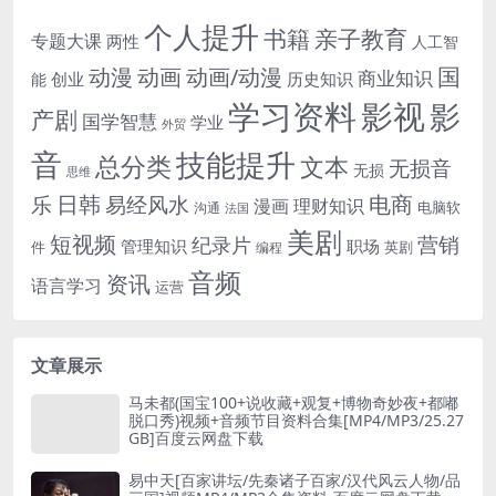
个人提升
书籍
亲子教育
专题大课
两性
人工智
国
动画
动漫
动画/动漫
商业知识
历史知识
创业
能
学习资料
影视
影
产剧
国学智慧
学业
外贸
音
技能提升
总分类
文本
无损音
无损
思维
电商
日韩
乐
易经风水
漫画
理财知识
电脑软
沟通
法国
美剧
短视频
营销
纪录片
管理知识
职场
件
英剧
编程
音频
资讯
语言学习
运营
文章展示
马未都(国宝100+说收藏+观复+博物奇妙夜+都嘟
脱口秀)视频+音频节目资料合集[MP4/MP3/25.27
GB]百度云网盘下载
易中天[百家讲坛/先秦诸子百家/汉代风云人物/品