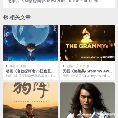
纪录片《圣物秘闻录/Mysteries of the Faith》全集
1080P超高清电影视频[MP4/3.75GB]百度云网盘下
载
相关文章
动漫
动画
无损音乐
音频
动画《名侦探柯南VS怪盗基
无损《格莱美/Grammy Awa
德》1080P超高清[MP4/5GB]
rds获奖歌曲》音乐资料-百度
动画《名侦探柯南VS怪盗基德》10
无损《格莱美/Grammy Awards获
夸克云网盘下载
云网盘下载
80P超高清[MP4/5GB]夸克云网盘
奖歌曲》音乐资料-百度云网盘下
下载，...
载，wa...