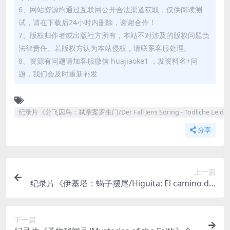
6、网站资源均通过互联网公开合法渠道获取，仅供阅读测
试，请在下载后24小时内删除，谢谢合作！
7、版权归作者或出版社方所有，本站不对涉及的版权问题负
法律责任。若版权方认为本站侵权，请联系客服处理。
8、资源有问题请加客服微信 huajiaoke1 ，发资料名+问
题，我们会及时重新补发
纪录片《分飞囚鸟：弑亲案罗生门/Der Fall Jens Söring - Tödliche L
分享
上一篇
纪录片《伊基塔：蝎子摆尾/Higuita: El camino del
Escorpión》1080P高清视频[MP4/1.97GB]百度云
网盘下载
下一篇