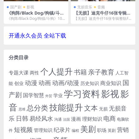
国产剧
影视
无损音乐
音频
《狗阵/Black Dog/狗镇/斗
【无损】迪克牛仔16张专辑整
狗》1080P超高清[MP4/7GB]
轨FLAC歌曲音乐合集-百度云
《狗阵/Black Dog/狗镇/斗狗》108
【无损】迪克牛仔16张专辑整轨FL
云网盘下载
网盘下载
0P超高清[MP4/7GB]云网盘...
AC歌曲音乐合集，歌曲格式为FLAC
整轨，带分...
开通永久会员 全站下载
分类目录
个人提升
书籍
亲子教育
专题大课
两性
人工智
国
动画
动漫
动画/动漫
商业知识
历史知识
创业
能
学习资料
影视
影
产剧
国学智慧
学业
外贸
音
技能提升
总分类
文本
无损音
无损
思维
电商
日韩
乐
易经风水
漫画
理财知识
电脑软
沟通
法国
美剧
短视频
营销
纪录片
管理知识
职场
件
英剧
编程