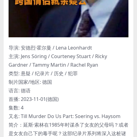
导演
:
安德烈·霍尔曼 / Lena Leonhardt
主演
:
Jens Söring / Courteney Stuart / Ricky
Gardner / Tammy Martin / Rachel Ryan
类型:
悬疑 / 纪录片 / 历史 / 犯罪
制片国家/地区:
德国
语言:
德语
首播:
2023-11-01(德国)
集数:
4
又名:
Till Murder Do Us Part: Soering vs. Haysom
简介：延斯·索林在1985年时谋杀了女友的父母吗？或者
是女友自己下的毒手呢？这部纪录片系列将深入这桩谜