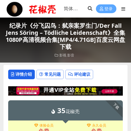
登录
纪录片《分飞囚鸟：弑亲案罗生门/Der Fall
Jens Söring – Tödliche Leidenschaft》全集
1080P高清视频合集[MP4/4.71GB]百度云网盘
下载
影视
影音
详情介绍
常见问题
评论建议
下载
35
花椒壳
体验会员
永久会员
免费
免费