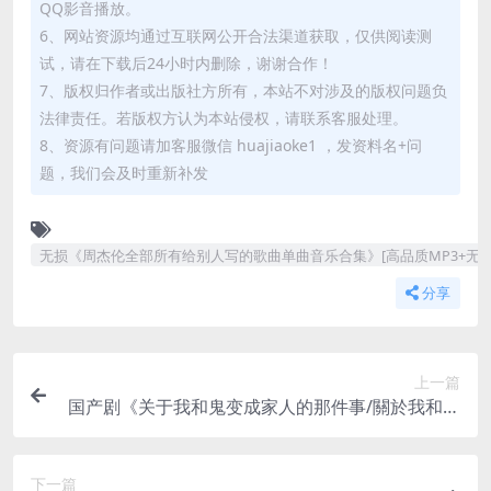
QQ影音播放。
6、网站资源均通过互联网公开合法渠道获取，仅供阅读测
试，请在下载后24小时内删除，谢谢合作！
7、版权归作者或出版社方所有，本站不对涉及的版权问题负
法律责任。若版权方认为本站侵权，请联系客服处理。
8、资源有问题请加客服微信 huajiaoke1 ，发资料名+问
题，我们会及时重新补发
无损《周杰伦全部所有给别人写的歌曲单曲音乐合集》[高品质MP3+无损FLA
分享
上一篇
国产剧《关于我和鬼变成家人的那件事/關於我和鬼
變成家人的那件事》1080P超高清电影视频[MP4/2.
77GB]百度云网盘下载
下一篇