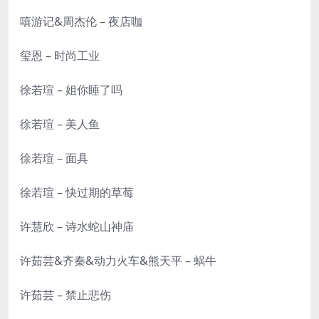
嘻游记&周杰伦 – 夜店咖
玺恩 – 时尚工业
徐若瑄 – 姐你睡了吗
徐若瑄 – 美人鱼
徐若瑄 – 面具
徐若瑄 – 快过期的草莓
许慧欣 – 诗水蛇山神庙
许茹芸&齐秦&动力火车&熊天平 – 蜗牛
许茹芸 – 禁止悲伤