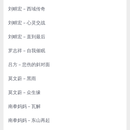
刘畊宏 – 西域传奇
刘畊宏 – 心灵交战
刘畊宏 – 直到最后
罗志祥 – 自我催眠
吕方 – 悲伤的斜对面
莫文蔚 – 黑雨
莫文蔚 – 众生缘
南拳妈妈 – 瓦解
南拳妈妈 – 东山再起