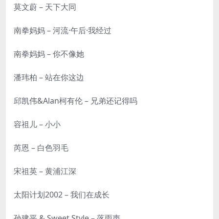
莫文蔚 – 天下大同
南拳妈妈 – 河流·午后·我经过
南拳妈妈 – 你不像她
潘玮柏 – 站在你这边
邱凯伟&Alan柯有伦 – 兄弟还记得吗
容祖儿 – 小小
芮恩 – 白色羽毛
宋祖英 – 黄浦江深
太阳计划2002 – 我们在成长
孙建平 & Sweet Style – 落雨声