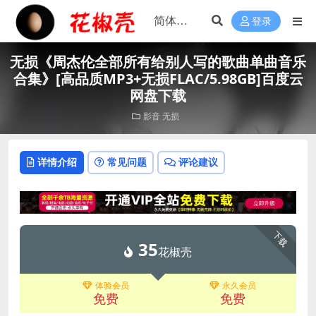
登录
无损《周杰伦全部所有给别人写的歌曲单曲音乐
合集》[高品质MP3+无损FLAC/5.98GB]百度云
网盘下载
影音
无损
详情介绍
常见问题
评论建议
下载
35
花椒壳
体验会员
永久会员
免费
免费