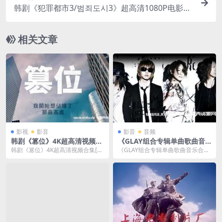
韩剧《犯罪都市3/범죄도시3》超高清1080P电影视
频韩语中字[MP4/5.58GB]百度云网盘下载
相关文章
影视
影音
影音
音频
韩剧《篡位》4K超高清视频合
《GLAY组合专辑单曲歌曲音
集[MP4/78GB]云网盘下载
乐合集》[FLAC/39.81GB]百
韩剧《篡位》4K超高清视频合集[M
《GLAY组合专辑单曲歌曲音乐合
度云网盘下载
P4/78GB]云网盘下载，已做压缩处
集》歌曲格式为FLAC，文件大小3
理，云网...
9.81GB。...