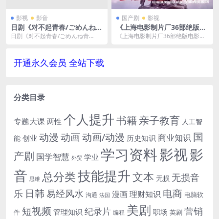
影视
影音
国产剧
影视
日剧《对不起青春/ごめんね青
《上海电影制片厂36部绝版电
春！》全集高清电影视频合集
影合集》[MP4/81GB]云网盘
日剧《对不起青春/ごめんね青
《上海电影制片厂36部绝版电影合
日语中字[MP4/2.75GB]云网
下载
春！》全集高清电影视频合集日语
集》[MP4/81GB]云网盘下载，已做
盘下载
中字[MP4/2.75...
压缩处理...
开通永久会员 全站下载
分类目录
个人提升
书籍
亲子教育
专题大课
两性
人工智
国
动画
动漫
动画/动漫
商业知识
历史知识
创业
能
学习资料
影视
影
产剧
国学智慧
学业
外贸
音
技能提升
总分类
文本
无损音
无损
思维
电商
日韩
乐
易经风水
漫画
理财知识
电脑软
沟通
法国
美剧
短视频
营销
纪录片
管理知识
职场
件
英剧
编程