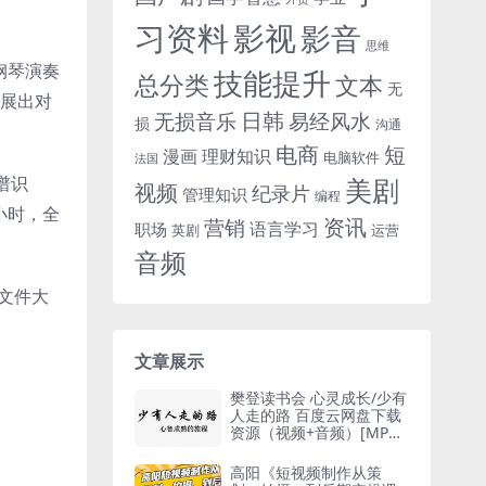
习资料
影视
影音
思维
钢琴演奏
技能提升
总分类
文本
无
发展出对
日韩
无损音乐
易经风水
损
沟通
电商
短
漫画
理财知识
电脑软件
法国
美剧
谱识
视频
纪录片
管理知识
编程
小时，全
资讯
营销
语言学习
职场
英剧
运营
音频
，文件大
文章展示
樊登读书会 心灵成长/少有
人走的路 百度云网盘下载
资源（视频+音频）[MP3/
MP4/696.85MB]
高阳《短视频制作从策