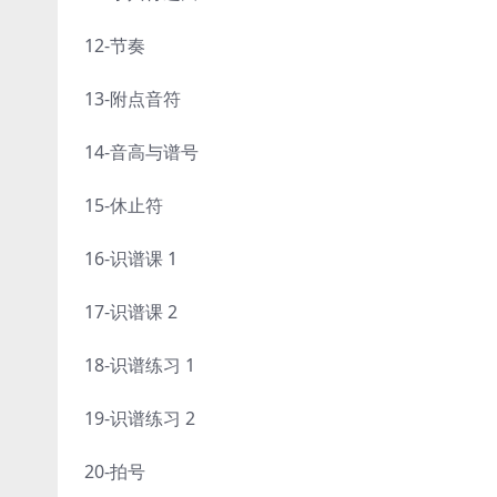
12-节奏
13-附点音符
14-音高与谱号
15-休止符
16-识谱课 1
17-识谱课 2
18-识谱练习 1
19-识谱练习 2
20-拍号