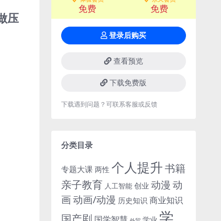
免费
免费
做压
登录后购买
查看预览
下载免费版
下载遇到问题？可联系客服或反馈
分类目录
个人提升
书籍
专题大课
两性
亲子教育
动
动漫
创业
人工智能
画
动画/动漫
商业知识
历史知识
学
国产剧
国学智慧
学业
外贸