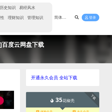
历史知识
易经风水
两性
理财知识
管理知识
登录
B]百度云网盘下载
开通永久会员 全站下载
下载
35
花椒壳
体验会员
永久会员