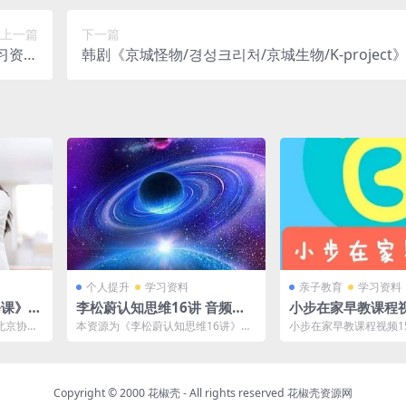
上一篇
下一篇
习资料
韩剧《京城怪物/경성크리처/京城生物/K-project
网盘下载
季7集全1080P超高清电影视频合集[MP4/13.29GB
盘下载
个人提升
学习资料
亲子教育
学习资料
修课》北
李松蔚认知思维16讲 音频课
小步在家早教课程视
4/7G
程合集百度云网盘资源分享下
集MP4/MP3/PDF
北京协和
本资源为《李松蔚认知思维16讲》音
小步在家早教课程视频15
载(完整版)[MP3/278.97MB]
早教百度网盘下载
云网盘下
频课程合集百度云网盘资源分享下载
MP3/PDF/23G亲子
(完整版)，具...
载...
Copyright © 2000 花椒壳 - All rights reserved
花椒壳资源网