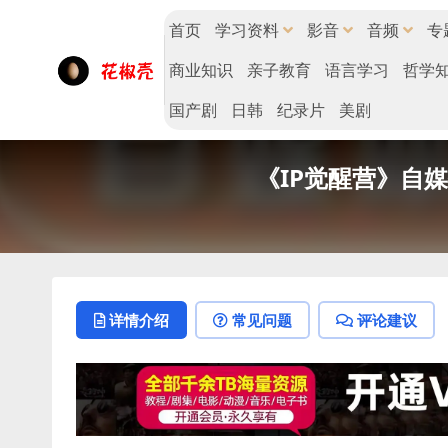
首页
学习资料
影音
音频
专
商业知识
亲子教育
语言学习
哲学
国产剧
日韩
纪录片
美剧
《IP觉醒营》自媒
详情介绍
常见问题
评论建议