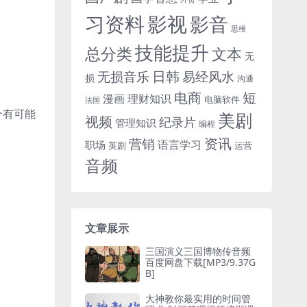
习资料
影视
影音
思维
技能提升
总分类
文本
无
日韩
无损音乐
易经风水
损
沟通
电商
短
漫画
理财知识
电脑软件
法国
个有可能
美剧
视频
纪录片
管理知识
编程
资讯
营销
语言学习
职场
英剧
运营
音频
文章展示
三国演义三国博物传音频
百度网盘下载[MP3/9.37G
B]
大神教你最实用的时间管