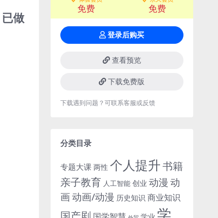
免费
免费
，已做
登录后购买
查看预览
下载免费版
下载遇到问题？可联系客服或反馈
分类目录
个人提升
书籍
专题大课
两性
亲子教育
动
动漫
创业
人工智能
画
动画/动漫
商业知识
历史知识
学
国产剧
国学智慧
学业
外贸