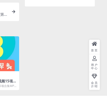
》第一
]云网
首页
用户
中心
频15项合
会员
/23G亲子
项合集MP4/
介绍
早教百度网盘下