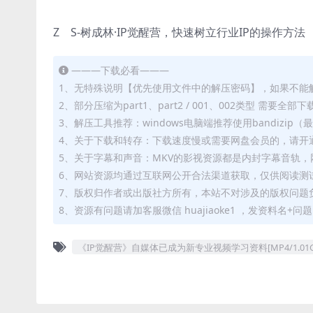
Z S-树成林·IP觉醒营，快速树立行业IP的操作方法
———下载必看———
1、无特殊说明【优先使用文件中的解压密码】，如果不能
2、部分压缩为part1、part2 / 001、002类型 需
3、解压工具推荐：windows电脑端推荐使用bandizi
4、关于下载和转存：下载速度慢或需要网盘会员的，请开通
5、关于字幕和声音：MKV的影视资源都是内封字幕音轨，网
6、网站资源均通过互联网公开合法渠道获取，仅供阅读测
7、版权归作者或出版社方所有，本站不对涉及的版权问题
8、资源有问题请加客服微信 huajiaoke1 ，发资料名+
《IP觉醒营》自媒体已成为新专业视频学习资料[MP4/1.01