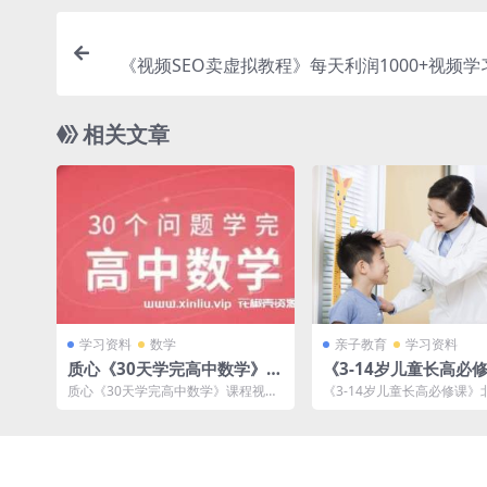
《视频SEO卖虚拟教程》每天利润1000+视频学
[MP4/282.3MB]百度云
相关文章
学习资料
数学
亲子教育
学习资料
质心《30天学完高中数学》课
《3-14岁儿童长高必
程视频教学-百度云网盘下载
京协和医院教授潘慧[MP
质心《30天学完高中数学》课程视频
《3-14岁儿童长高必修课》
B]云网盘下载
教学，已做压缩处理，百度网盘下载
医院教授潘慧[MP4/7GB]
后解压使用，文...
载，M...