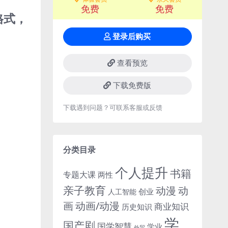
免费
免费
格式，
登录后购买
查看预览
下载免费版
下载遇到问题？可联系客服或反馈
分类目录
个人提升
书籍
专题大课
两性
亲子教育
动
动漫
创业
人工智能
画
动画/动漫
商业知识
历史知识
学
国产剧
国学智慧
学业
外贸