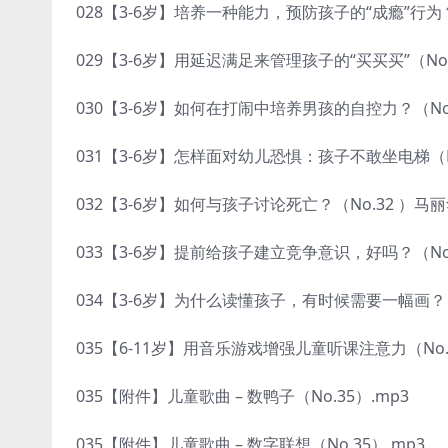
028【3-6岁】培养一种能力，预防孩子的“成瘾”行为？（
029【3-6岁】用延迟满足来管理孩子的“买买买”（No.
030【3-6岁】如何在打闹中培养男孩的自控力？（No.3
031【3-6岁】怎样面对幼儿恐惧：孩子不敢坐电梯（No
032【3-6岁】如何与孩子讨论死亡？（No.32 ）马丽
033【3-6岁】提前给孩子建立竞争意识，好吗？（No.
034【3-6岁】为什么读懂孩子，有时候需要一幅画？（N
035【6-11岁】用音乐游戏增强儿童听课注意力（No.3
035【附件】儿童歌曲 – 数鸭子（No.35）.mp3
035【附件】儿童歌曲 – 数字联想（No.35）.mp3