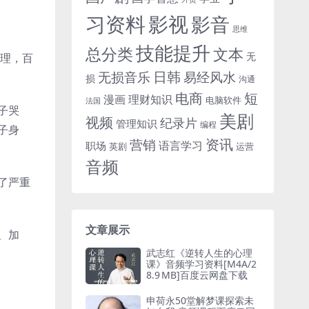
习资料
影视
影音
思维
技能提升
总分类
文本
无
处理，百
日韩
无损音乐
易经风水
损
沟通
电商
短
漫画
理财知识
电脑软件
法国
子哭
美剧
视频
纪录片
管理知识
编程
子身
资讯
营销
语言学习
职场
英剧
运营
音频
了严重
文章展示
、加
武志红《逆转人生的心理
课》音频学习资料[M4A/2
8.9 MB]百度云网盘下载
申荷永50堂解梦课探索未