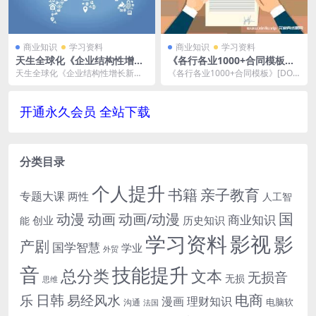
商业知识
学习资料
商业知识
学习资料
天生全球化《企业结构性增长
《各行各业1000+合同模板》
新机会》视频-百度云网盘下载
[DOC/23MB]云网盘下载
天生全球化《企业结构性增长新机
《各行各业1000+合同模板》[DO
会》视频格式，文件大小448.2 M
C/23MB]云网盘下载，已做压缩处
B。已做压缩处...
理，云网...
开通永久会员 全站下载
分类目录
个人提升
书籍
亲子教育
专题大课
两性
人工智
国
动画
动漫
动画/动漫
商业知识
历史知识
创业
能
学习资料
影视
影
产剧
国学智慧
学业
外贸
音
技能提升
总分类
文本
无损音
无损
思维
电商
日韩
乐
易经风水
漫画
理财知识
电脑软
沟通
法国