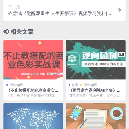
下一篇
齐善鸿《觉醒即重生 人生开悟课》视频学习资料[M
P4/5.68 GB]百度云网盘下载
相关文章
商业知识
创业
商业知识
《不止教搭配的色彩商业实战
《周导逆向盈利视频全集》百
课》课程讲座视频MP4百度云
度云网盘下载
《不止教搭配的色彩商业实战课》
周导逆向盈利视频全集，文件大小
网盘下载
课程讲座视频MP4百度云网盘下
8.11 GB，已做压缩处理，百度网盘
载，已做压缩处理，下...
下载后解压使...