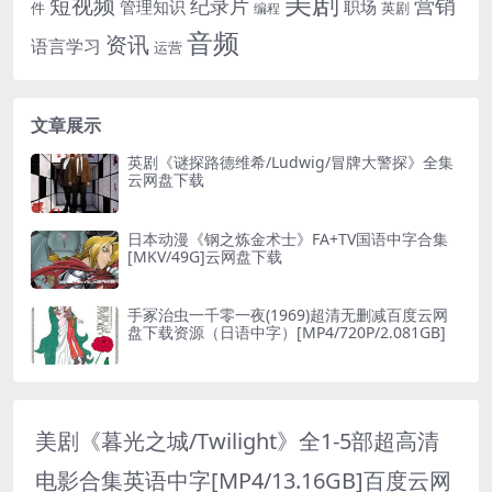
美剧
短视频
营销
纪录片
管理知识
职场
件
英剧
编程
音频
资讯
语言学习
运营
文章展示
英剧《谜探路德维希/Ludwig/冒牌大警探》全集
云网盘下载
日本动漫《钢之炼金术士》FA+TV国语中字合集
[MKV/49G]云网盘下载
手冢治虫一千零一夜(1969)超清无删减百度云网
盘下载资源（日语中字）[MP4/720P/2.081GB]
美剧《暮光之城/Twilight》全1-5部超高清
电影合集英语中字[MP4/13.16GB]百度云网