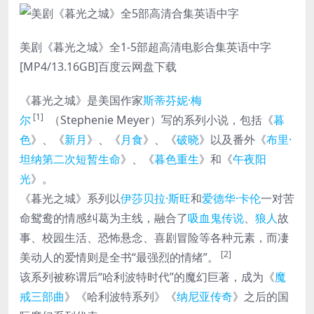
美剧《暮光之城》全1-5部超高清电影合集英语中字
[MP4/13.16GB]百度云网盘下载
《暮光之城》是美国作家
斯蒂芬妮·梅
[1]
尔
（Stephenie Meyer）写的系列小说，包括《
暮
色
》、《
新月
》、《
月食
》、《
破晓
》以及番外《
布里·
坦纳第二次短暂生命
》、《
暮色重生
》和《
午夜阳
光
》。
《暮光之城》系列以
伊莎贝拉·斯旺
和
爱德华·卡伦
一对苦
命鸳鸯的情感纠葛为主线，融合了
吸血鬼传说
、
狼人
故
事、校园生活、恐怖悬念、喜剧冒险等各种元素，而凄
[2]
美动人的爱情则是全书“最强烈的情绪”。
该系列被称谓后“哈利波特时代”的魔幻巨著，成为《
魔
戒三部曲
》《哈利波特系列》《
纳尼亚传奇
》之后的国