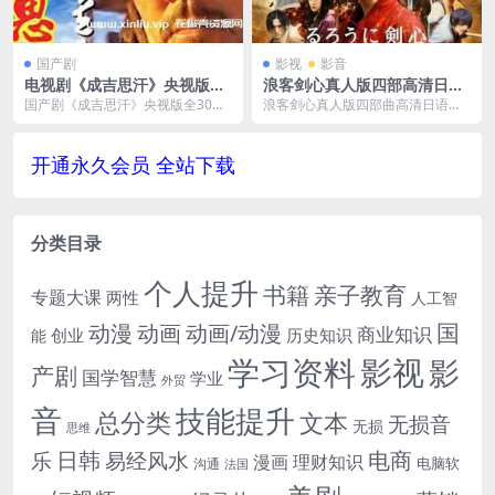
国产剧
影视
影音
电视剧《成吉思汗》央视版全
浪客剑心真人版四部高清日语
30集国语无水印[MKV/24.05G
中字日本电影合集[MKV/MP
国产剧《成吉思汗》央视版全30集
浪客剑心真人版四部曲高清日语中
B]百度云网盘下载
4/14.241GB]百度云网盘下载
百度云网盘下载，格式为MKV/108
字合集[MKV/MP4/14.241GB]百度
0P/24....
云网...
开通永久会员 全站下载
分类目录
个人提升
书籍
亲子教育
专题大课
两性
人工智
国
动画
动漫
动画/动漫
商业知识
历史知识
创业
能
学习资料
影视
影
产剧
国学智慧
学业
外贸
音
技能提升
总分类
文本
无损音
无损
思维
电商
日韩
乐
易经风水
漫画
理财知识
电脑软
沟通
法国