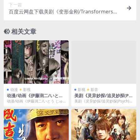
下一篇
百度云网盘下载美剧《变形金刚/Transformers》
全1-5部4K超高清电影视频英语中字
相关文章
动漫
影视
影视
影音
动漫/动画《伊藤润二/いとう
美剧《灵异妙探/追灵妙探(Ps
じゅんじ》1080P超高清电影
ych)》全1-8季高清电影视频
动漫/动画《伊藤润二/いとう じゅ
美剧《灵异妙探/追灵妙探(Psych)》
视频精选合集[MP4/12.88GB]
合集英音中字[MP4/29.75GB]
んじ》1080P超高清电影视频精选
全1-8季高清电影视频合集英音中字
云网盘下载
云网盘下载
合集[MP4...
[MP...