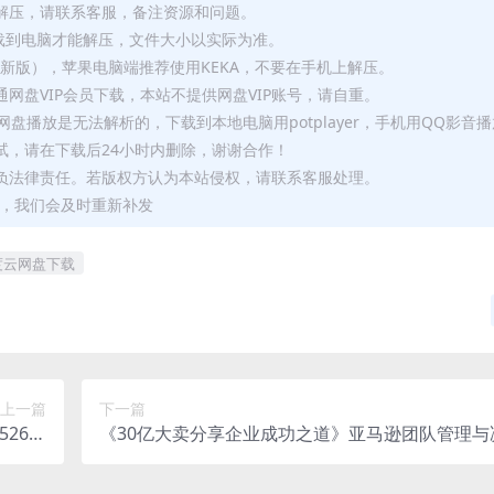
解压，请联系客服，备注资源和问题。
要全部下载到电脑才能解压，文件大小以实际为准。
p（最新版），苹果电脑端推荐使用KEKA，不要在手机上解压。
网盘VIP会员下载，本站不提供网盘VIP账号，请自重。
盘播放是无法解析的，下载到本地电脑用potplayer，手机用QQ影音
试，请在下载后24小时内删除，谢谢合作！
负法律责任。若版权方认为本站侵权，请联系客服处理。
问题，我们会及时重新补发
百度云网盘下载
上一篇
下一篇
26.3
《30亿大卖分享企业成功之道》亚马逊团队管理与
盘下载
领导力视频学习资料[MP4/328.4 MB]百度云网盘