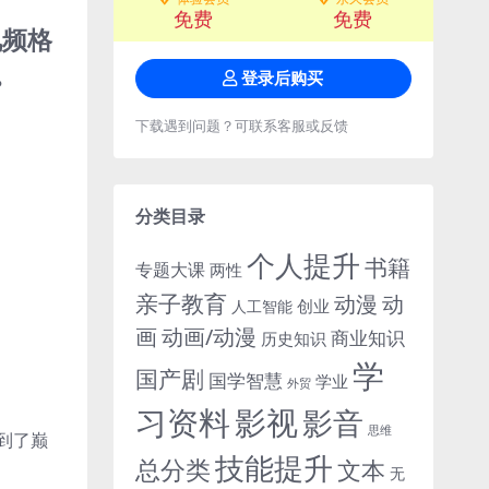
免费
免费
视频格
。
登录后购买
下载遇到问题？可联系客服或反馈
分类目录
个人提升
书籍
专题大课
两性
亲子教育
动
动漫
创业
人工智能
画
动画/动漫
商业知识
历史知识
学
国产剧
国学智慧
学业
外贸
习资料
影视
影音
思维
到了巅
技能提升
总分类
文本
无