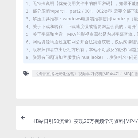
1、无特殊说明【优先使用文件中的解压密码】，如果不能
2、部分压缩为part1、part2 / 001、002类型 需
3、解压工具推荐：windows电脑端推荐使用bandizi
4、关于下载和转存：下载速度慢或需要网盘会员的，请开通
5、关于字幕和声音：MKV的影视资源都是内封字幕音轨，网
6、网站资源均通过互联网公开合法渠道获取，仅供阅读测
7、版权归作者或出版社方所有，本站不对涉及的版权问题
8、资源有问题请加客服微信 huajiaoke1 ，发资料名+
《抖音直播场景化运营》视频学习资料[MP4/471.1 MB]
《B站日引50流量》变现20万视频学习资料[MP4/5
MB]百度云网