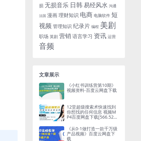
日韩
无损音乐
易经风水
损
沟通
电商
短
漫画
理财知识
电脑软件
法国
美剧
视频
纪录片
管理知识
编程
资讯
营销
语言学习
职场
英剧
运营
音频
文章展示
《小红书训练营第10期》
视频资料-百度云网盘下载
12堂超级搜索术快速找到
你想找的任何信息 视频M
P4百度网盘下载[566.52M
B]
《从0-1做打造一款千万级
产品视频》百度云网盘下
载