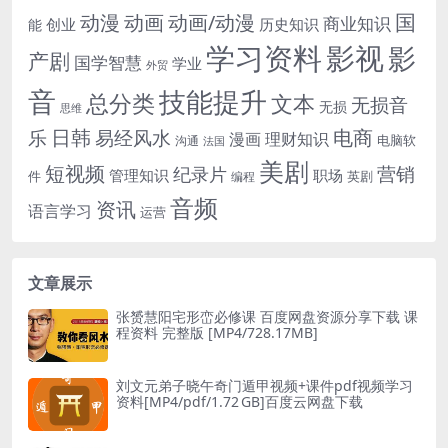
国
动画
动漫
动画/动漫
商业知识
历史知识
创业
能
学习资料
影视
影
产剧
国学智慧
学业
外贸
音
技能提升
总分类
文本
无损音
无损
思维
电商
日韩
乐
易经风水
漫画
理财知识
电脑软
沟通
法国
美剧
短视频
营销
纪录片
管理知识
职场
件
英剧
编程
音频
资讯
语言学习
运营
文章展示
张赟慧阳宅形峦必修课 百度网盘资源分享下载 课
程资料 完整版 [MP4/728.17MB]
刘文元弟子晓午奇门遁甲视频+课件pdf视频学习
资料[MP4/pdf/1.72 GB]百度云网盘下载