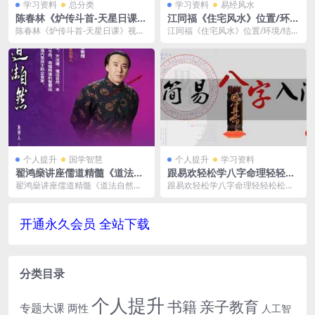
学习资料
总分类
学习资料
易经风水
陈春林《炉传斗首-天星日课》
江同福《住宅风水》位置/环
视频讲座MP4百度云网盘下载
境/结构/内部风水视频学习教
陈春林《炉传斗首-天星日课》视频
江同福《住宅风水》位置/环境/结
程资料[MP4/636MB]百度云
讲座MP4百度云网盘下载，已做压
构/内部风水视频学习教程资料[MP
网盘下载
缩处理，下载后解...
4/636MB...
个人提升
国学智慧
个人提升
学习资料
翟鸿燊讲座儒道精髓《道法自
跟易欢轻松学八字命理轻轻松
然》国学讲座视频
松学会算命视频培训课程讲座
翟鸿燊讲座儒道精髓《道法自然》
跟易欢轻松学八字命理轻轻松松学
百度云网盘下载
国学讲座视频，目录见下文 简介：
会算命视频培训课程讲座百度云网
人法地，地法天，...
盘下载，目录见下文 ...
开通永久会员 全站下载
分类目录
个人提升
书籍
亲子教育
专题大课
两性
人工智