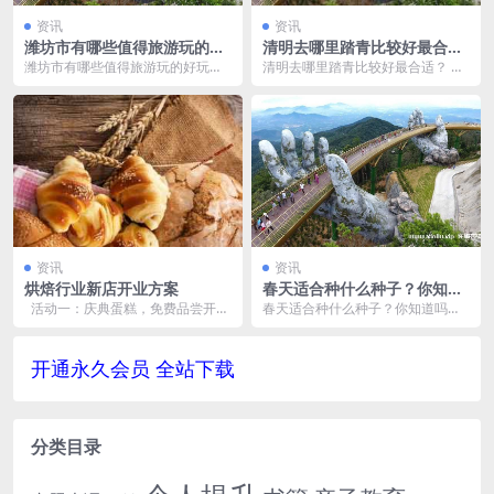
资讯
资讯
潍坊市有哪些值得旅游玩的好
清明去哪里踏青比较好最合
玩地方？推荐哪些？都是什么
适？
潍坊市有哪些值得旅游玩的好玩地
清明去哪里踏青比较好最合适？ 清
景点？ 攻略
方？推荐哪些？都是什么景点？ 攻
明节是一个很适合踏青的节日，因
略 潍坊是中国山东...
为这个时候春天已经...
资讯
资讯
烘焙行业新店开业方案
春天适合种什么种子？你知道
吗？
​ 活动一：庆典蛋糕，免费品尝开业
春天适合种什么种子？你知道吗？
当天由裱花部安排制作桌面蛋糕，
春天是一个理想的季节来种植各种
顾客凭购物小票...
不同的植物种子，包...
开通永久会员 全站下载
分类目录