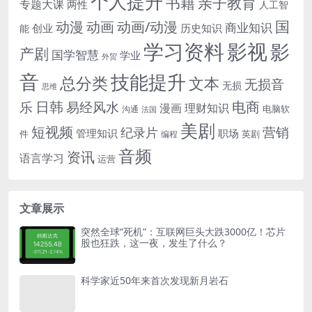
个人提升
书籍
亲子教育
专题大课
两性
人工智
国
动画
动漫
动画/动漫
商业知识
历史知识
创业
能
学习资料
影视
影
产剧
国学智慧
学业
外贸
音
技能提升
总分类
文本
无损音
无损
思维
电商
日韩
乐
易经风水
漫画
理财知识
电脑软
沟通
法国
美剧
短视频
营销
纪录片
管理知识
职场
件
英剧
编程
音频
资讯
语言学习
运营
文章展示
突然全球“死机”：互联网巨头大跌3000亿！芯片
股也狂跌，这一夜，发生了什么？
科学家近50年来首次发现新月岩石