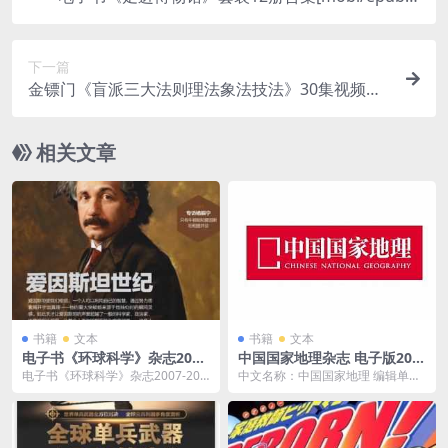
zw3]电子版阿里云网盘下载
下一篇
金镖门《盲派三大法则理法象法技法》30集视频学
习资料[MP4/871.7 MB]百度云网盘下载
相关文章
书籍
文本
书籍
文本
电子书《环球科学》杂志2007
中国国家地理杂志 电子版200
-2015年PDF电子版阿里云网
3-2019合集百度云网盘下载[P
电子书《环球科学》杂志2007-201
中文名称：中国国家地理 编辑单
盘下载
DF/32.73GB]
5年PDF电子版阿里云网盘下载，P
位：《中国国家地理》杂志社 创刊
DF电子...
时间：1950年1...