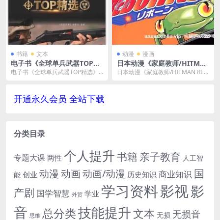
书籍
文本
动漫
漫画
电子书《全球单兵武器TOP精
日本动漫《家庭教师/HITMA
选》珍藏版PDF电子版阿里云
N REBORN》全203话+SP+O
电子书《全球单兵武器TOP精选》
日本动漫《家庭教师/HITMAN REB
网盘下载
VA[MKV/MP4]百度云网盘下
珍藏版PDF电子版阿里云网盘下
ORN》全203话+SP+OVA高清日
载
载，PDF电子版，...
语...
开通永久会员 全站下载
分类目录
个人提升
书籍
亲子教育
专题大课
两性
人工智
国
动画
动漫
动画/动漫
商业知识
历史知识
创业
能
学习资料
影视
影
产剧
国学智慧
学业
外贸
音
技能提升
总分类
文本
无损音
无损
思维