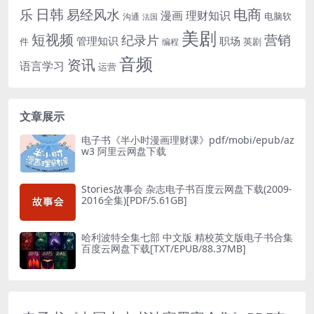
电商
日韩
乐
易经风水
漫画
理财知识
电脑软
沟通
法国
美剧
短视频
营销
纪录片
管理知识
职场
件
英剧
编程
音频
资讯
语言学习
运营
文章展示
电子书《半小时漫画理财课》pdf/mobi/epub/az
w3 阿里云网盘下载
Stories故事会 杂志电子书百度云网盘下载(2009-
2016全集)[PDF/5.61GB]
哈利波特全集七部 中文版 精校英文版电子书合集
百度云网盘下载[TXT/EPUB/88.37MB]