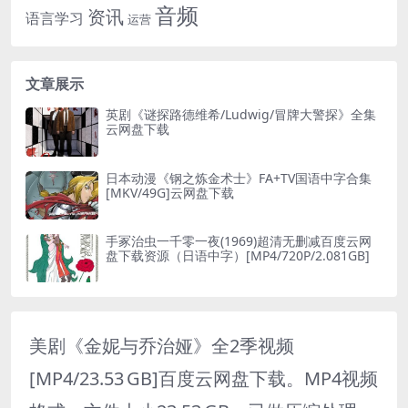
音频
资讯
语言学习
运营
文章展示
英剧《谜探路德维希/Ludwig/冒牌大警探》全集
云网盘下载
日本动漫《钢之炼金术士》FA+TV国语中字合集
[MKV/49G]云网盘下载
手冢治虫一千零一夜(1969)超清无删减百度云网
盘下载资源（日语中字）[MP4/720P/2.081GB]
美剧《金妮与乔治娅》全2季视频
[MP4/23.53 GB]百度云网盘下载。MP4视频