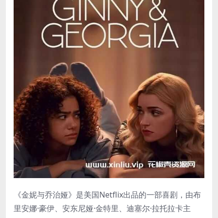
《金妮与乔治娅》是美国Netflix出品的一部喜剧，由布
里安娜·豪伊、安东尼娅·金特里、迪塞尔·拉托拉卡主