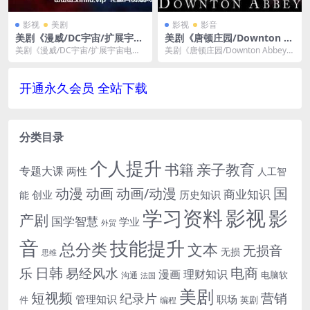
影视
美剧
影视
影音
美剧《漫威/DC宇宙/扩展宇宙
美剧《唐顿庄园/Downton A
电影/剧集》83部合集-百度云
bbey》全1-6季高清英音中字
美剧《漫威/DC宇宙/扩展宇宙电影/
美剧《唐顿庄园/Downton Abbey》
网盘下载
[MP4/MKV/36.19GB]百度云
剧集》83部合集，文件大小450.78
全1-6季高清英音中字[MP4/MK...
网盘下载
GB，...
开通永久会员 全站下载
分类目录
个人提升
书籍
亲子教育
专题大课
两性
人工智
国
动画
动漫
动画/动漫
商业知识
历史知识
创业
能
学习资料
影视
影
产剧
国学智慧
学业
外贸
音
技能提升
总分类
文本
无损音
无损
思维
电商
日韩
乐
易经风水
漫画
理财知识
电脑软
沟通
法国
美剧
短视频
营销
纪录片
管理知识
职场
件
英剧
编程