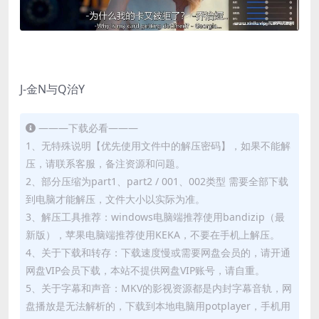
J-金N与Q治Y
———下载必看———
1、无特殊说明【优先使用文件中的解压密码】，如果不能解
压，请联系客服，备注资源和问题。
2、部分压缩为part1、part2 / 001、002类型 需要全部下载
到电脑才能解压，文件大小以实际为准。
3、解压工具推荐：windows电脑端推荐使用bandizip（最
新版），苹果电脑端推荐使用KEKA，不要在手机上解压。
4、关于下载和转存：下载速度慢或需要网盘会员的，请开通
网盘VIP会员下载，本站不提供网盘VIP账号，请自重。
5、关于字幕和声音：MKV的影视资源都是内封字幕音轨，网
盘播放是无法解析的，下载到本地电脑用potplayer，手机用