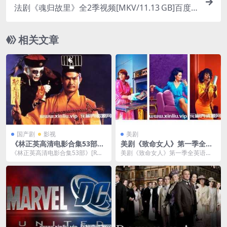
法剧《魂归故里》全2季视频[MKV/11.13 GB]百度
云网盘下载
相关文章
国产剧
影视
美剧
《林正英高清电影合集53部》
美剧《致命女人》第一季全英
[RMVB/MKV/MP4/127.90G
语中文字幕[MP4/6.78GB]百
《林正英高清电影合集53部》[RMV
美剧《致命女人》第一季全英语中
B]云网盘下载
度云网盘下载
B/MKV/MP4/127.90GB]云网盘...
文字幕[MP4/6.78GB]百度云网盘下
载，视频...