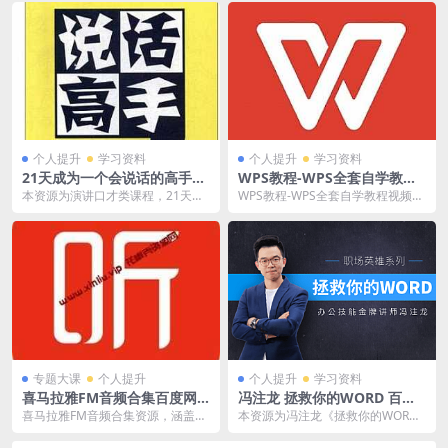
个人提升
学习资料
个人提升
学习资料
21天成为一个会说话的高手百
WPS教程-WPS全套自学教程
度云网盘下载[MP3/MP4/2.2
视频合集[MP4/14.19GB]百度
本资源为演讲口才类课程，21天成
WPS教程-WPS全套自学教程视频合
0GB]
云网盘下载
为一个会说话的高手网盘分享下
集[MP4/14.19GB]百度云网盘下
载，7Z压缩包，下载...
载，...
专题大课
个人提升
个人提升
学习资料
喜马拉雅FM音频合集百度网
冯注龙 拯救你的WORD 百度
盘资源分享链接文件大小779G
云网盘资源分享下载[MP4/1.5
喜马拉雅FM音频合集资源，涵盖包
本资源为冯注龙《拯救你的WOR
7GB]
含国学，人文，情感，历史，心
D》百度云网盘资源分享下载，具
理，音乐、亲子、科技...
体看下文目录，格式为...