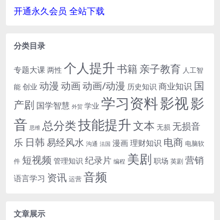
开通永久会员 全站下载
分类目录
个人提升
书籍
亲子教育
专题大课
两性
人工智
国
动画
动漫
动画/动漫
商业知识
历史知识
创业
能
学习资料
影视
影
产剧
国学智慧
学业
外贸
音
技能提升
总分类
文本
无损音
无损
思维
电商
日韩
乐
易经风水
漫画
理财知识
电脑软
沟通
法国
美剧
短视频
营销
纪录片
管理知识
职场
件
英剧
编程
音频
资讯
语言学习
运营
文章展示