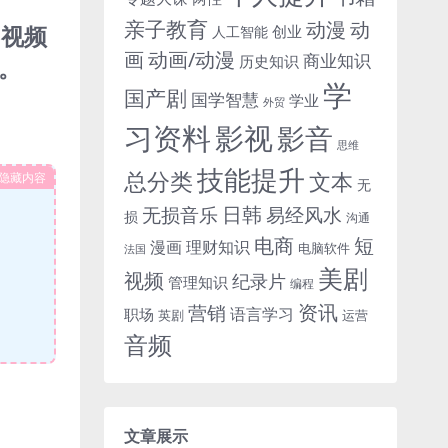
亲子教育
动
动漫
。视频
创业
人工智能
画
动画/动漫
商业知识
历史知识
。
学
国产剧
国学智慧
学业
外贸
习资料
影视
影音
思维
技能提升
总分类
文本
隐藏内容
无
日韩
无损音乐
易经风水
损
沟通
电商
短
漫画
理财知识
电脑软件
法国
美剧
视频
纪录片
管理知识
编程
资讯
营销
语言学习
职场
英剧
运营
音频
文章展示