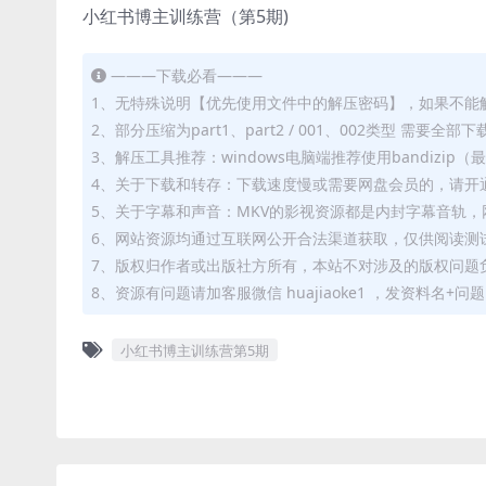
小红书博主训练营（第5期)
———下载必看———
1、无特殊说明【优先使用文件中的解压密码】，如果不能
2、部分压缩为part1、part2 / 001、002类型 需
3、解压工具推荐：windows电脑端推荐使用bandizi
4、关于下载和转存：下载速度慢或需要网盘会员的，请开通
5、关于字幕和声音：MKV的影视资源都是内封字幕音轨，网
6、网站资源均通过互联网公开合法渠道获取，仅供阅读测
7、版权归作者或出版社方所有，本站不对涉及的版权问题
8、资源有问题请加客服微信 huajiaoke1 ，发资料名+
小红书博主训练营第5期