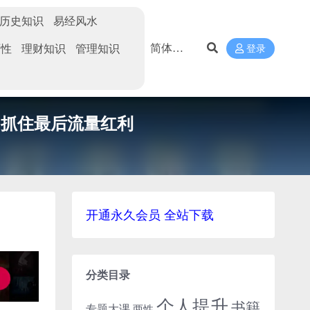
历史知识
易经风水
两性
理财知识
管理知识
登录
，抓住最后流量红利
开通永久会员 全站下载
分类目录
个人提升
书籍
专题大课
两性