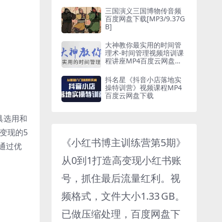
三国演义三国博物传音频
百度网盘下载[MP3/9.37G
B]
大神教你最实用的时间管
理术-时间管理视频培训课
程讲座MP4百度云网盘下
载
抖名星《抖音小店落地实
操特训营》视频课程MP4
百度云网盘下载
具选用和
变现的5
《小红书博主训练营第5期》
通过优
从0到1打造高变现小红书账
号，抓住最后流量红利。视
频格式，文件大小1.33 GB。
已做压缩处理，百度网盘下