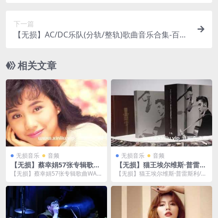
网盘下载
下一篇
【无损】AC/DC乐队(分轨/整轨)歌曲音乐合集-百度
云网盘下载
相关文章
无损音乐
音频
无损音乐
音频
【无损】蔡幸娟57张专辑歌曲
【无损】猫王埃尔维斯·普雷斯
WAV音乐合集-百度云网盘下
利/Elvis Aron Presley 音乐
【无损】蔡幸娟57张专辑歌曲WAV
【无损】猫王埃尔维斯·普雷斯利/El
载
歌曲大合集[FLAC]百度云网盘
音乐合集，一共包含蔡幸娟从1984-
vis Aron Presley 音乐歌曲大...
下载
2012年...