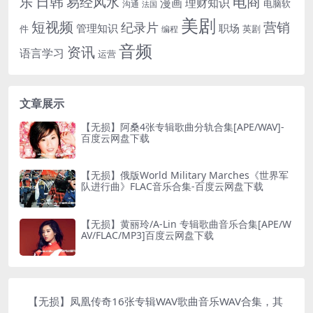
电商
日韩
乐
易经风水
漫画
理财知识
电脑软
沟通
法国
美剧
短视频
营销
纪录片
管理知识
职场
件
英剧
编程
音频
资讯
语言学习
运营
文章展示
【无损】阿桑4张专辑歌曲分轨合集[APE/WAV]-
百度云网盘下载
【无损】俄版World Military Marches《世界军
队进行曲》FLAC音乐合集-百度云网盘下载
【无损】黄丽玲/A-Lin 专辑歌曲音乐合集[APE/W
AV/FLAC/MP3]百度云网盘下载
【无损】凤凰传奇16张专辑WAV歌曲音乐WAV合集，其