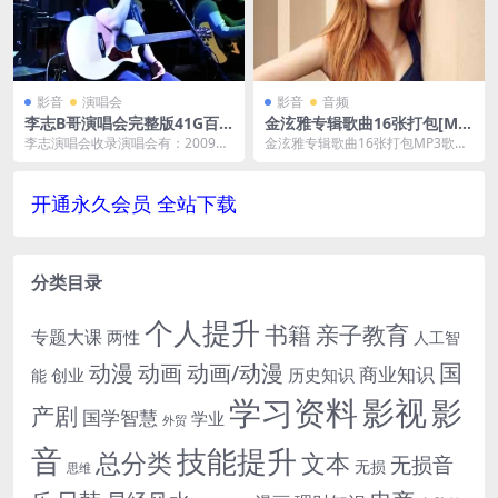
影音
演唱会
影音
音频
李志B哥演唱会完整版41G百
金泫雅专辑歌曲16张打包[MP
度网盘下载MP4视频合集打包
3/426.44MB]百度云网盘下载
李志演唱会收录演唱会有：2009年
金泫雅专辑歌曲16张打包MP3歌曲
《我爱南京》演唱会、2011年《IM
打包百度云网盘下载，一共收录金
AGINE...
泫雅从2010年...
开通永久会员 全站下载
分类目录
个人提升
书籍
亲子教育
专题大课
两性
人工智
国
动画
动漫
动画/动漫
商业知识
历史知识
创业
能
学习资料
影视
影
产剧
国学智慧
学业
外贸
音
技能提升
总分类
文本
无损音
无损
思维