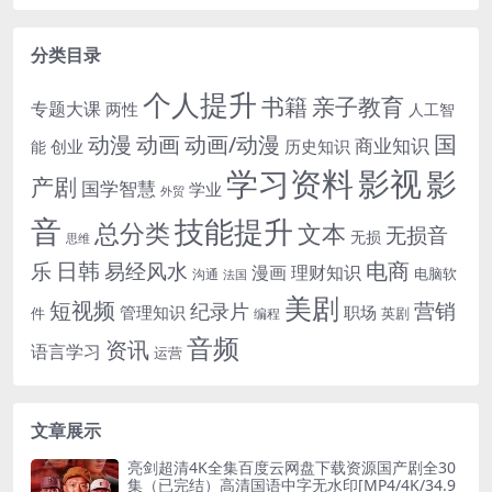
分类目录
个人提升
书籍
亲子教育
专题大课
两性
人工智
国
动画
动漫
动画/动漫
商业知识
历史知识
创业
能
学习资料
影视
影
产剧
国学智慧
学业
外贸
音
技能提升
总分类
文本
无损音
无损
思维
电商
日韩
乐
易经风水
漫画
理财知识
电脑软
沟通
法国
美剧
短视频
营销
纪录片
管理知识
职场
件
英剧
编程
音频
资讯
语言学习
运营
文章展示
亮剑超清4K全集百度云网盘下载资源国产剧全30
集（已完结）高清国语中字无水印[MP4/4K/34.9