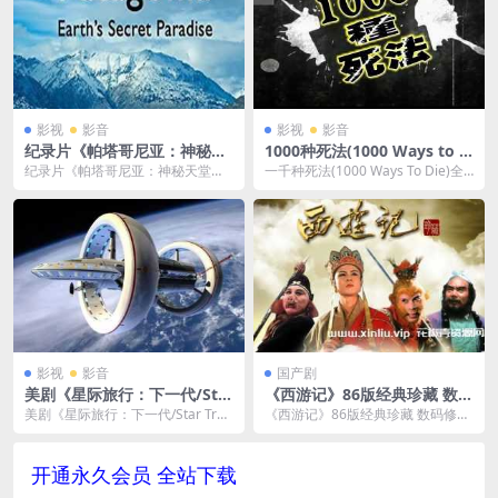
影视
影音
影视
影音
纪录片《帕塔哥尼亚：神秘天
1000种死法(1000 Ways to D
堂》[MP4/17.2GB]云网盘下
ie)第1-6季全集高清纪录片打
纪录片《帕塔哥尼亚：神秘天堂》
一千种死法(1000 Ways To Die)全
载
包[MP4/30.81GB]百度云网盘
[MP4/17.2GB]云网盘下载，已做压
六季高清英语部分中字纪录片合集
下载
缩处理，...
[...
影视
影音
国产剧
美剧《星际旅行：下一代/Star
《西游记》86版经典珍藏 数码
Trek: The Next Generatio
修复未删减版 [MPG/167GB]
美剧《星际旅行：下一代/Star Tre
《西游记》86版经典珍藏 数码修复
n》 全1~7季1080P高清电影
百度云网盘下载
k: The Next Generati...
未删减版 [MPG/167GB]百度云网盘
视频合集英语中字[MP4/182
下载...
G]百度云网盘下载
开通永久会员 全站下载