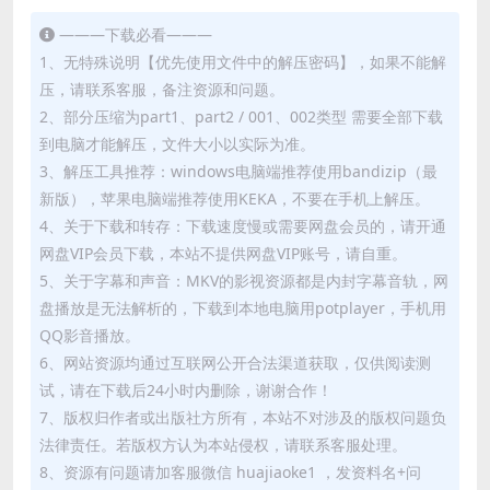
———下载必看———
1、无特殊说明【优先使用文件中的解压密码】，如果不能解
压，请联系客服，备注资源和问题。
2、部分压缩为part1、part2 / 001、002类型 需要全部下载
到电脑才能解压，文件大小以实际为准。
3、解压工具推荐：windows电脑端推荐使用bandizip（最
新版），苹果电脑端推荐使用KEKA，不要在手机上解压。
4、关于下载和转存：下载速度慢或需要网盘会员的，请开通
网盘VIP会员下载，本站不提供网盘VIP账号，请自重。
5、关于字幕和声音：MKV的影视资源都是内封字幕音轨，网
盘播放是无法解析的，下载到本地电脑用potplayer，手机用
QQ影音播放。
6、网站资源均通过互联网公开合法渠道获取，仅供阅读测
试，请在下载后24小时内删除，谢谢合作！
7、版权归作者或出版社方所有，本站不对涉及的版权问题负
法律责任。若版权方认为本站侵权，请联系客服处理。
8、资源有问题请加客服微信 huajiaoke1 ，发资料名+问