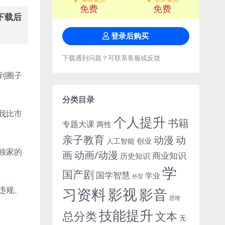
免费
免费
下载后
登录后购买
下载遇到问题？可联系客服或反馈
到圈子
分类目录
我比市
个人提升
书籍
专题大课
两性
亲子教育
动
动漫
创业
人工智能
独家的
画
动画/动漫
商业知识
历史知识
学
国产剧
国学智慧
学业
外贸
习资料
影视
违规、
影音
思维
技能提升
总分类
文本
无