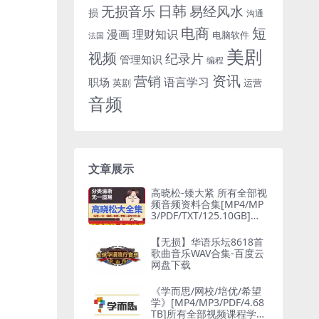
日韩
无损音乐
易经风水
损
沟通
电商
短
漫画
理财知识
电脑软件
法国
美剧
视频
纪录片
管理知识
编程
资讯
营销
语言学习
职场
英剧
运营
音频
文章展示
高晓松-矮大紧 所有全部视
频音频资料合集[MP4/MP
3/PDF/TXT/125.10GB]百
度网盘下载
【无损】华语乐坛8618首
歌曲音乐WAV合集-百度云
网盘下载
《学而思/网校/培优/希望
学》[MP4/MP3/PDF/4.68
TB]所有全部视频课程学习