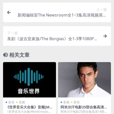
上一篇
新闻编辑室The Newsroom全1~3集高清视频英音
中文字幕34G百度网盘下载美剧
下一篇
美剧《波吉亚家族/The Borgias》全1-3季1080P高
清视频英音中文字幕94G云网盘下载
相关文章
影音
音频
影视
影音
《世界音乐大合集》音频[MP
阿米尔汗电影25部合集高清14
3/5GB]百度云网盘下载
部+普清11部百度网盘下载
《世界音乐大合集/World music》
阿米尔汗电影25部合集高清14部