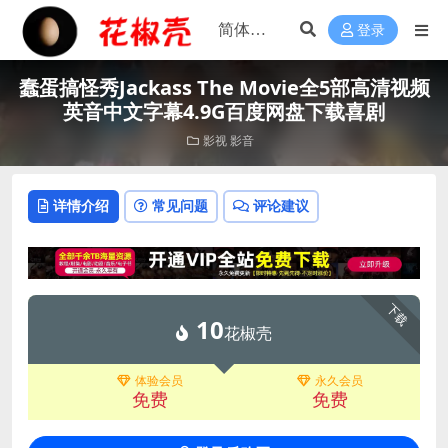
登录
蠢蛋搞怪秀Jackass The Movie全5部高清视频
英音中文字幕4.9G百度网盘下载喜剧
影视
影音
详情介绍
常见问题
评论建议
下载
10
花椒壳
体验会员
永久会员
免费
免费