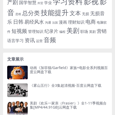
学习资料
影视
影
产剧
国学智慧
学业
外贸
音
技能提升
总分类
文本
无损音
无损
思维
电商
日韩
乐
易经风水
漫画
理财知识
电脑软
沟通
法国
美剧
短视频
营销
纪录片
管理知识
职场
件
英剧
编程
音频
资讯
语言学习
运营
文章展示
动画《加菲猫/Garfield》家族+电影全系列视频百
度云网盘下载
《雾山五行》全3集超清视频-百度云网盘下载
美剧《欢乐一家亲（Frasier）》全1-11季视频合
集[MP4/44.91GB]云网盘下载