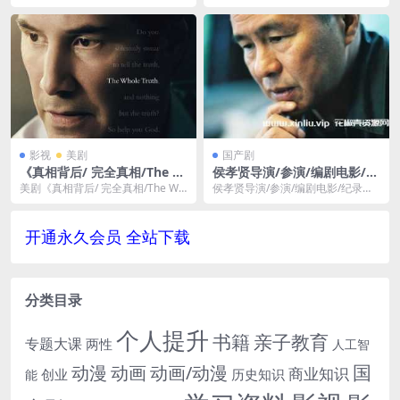
音频[MP3/5GB]百度云网盘下
+普清11部百度网盘下载，格式为M
载，...
KV+RMVB...
影视
美剧
国产剧
《真相背后/ 完全真相/The W
侯孝贤导演/参演/编剧电影/纪
hole Truth》1080P高清蓝光
录片36部[MKV/MP4/TS/RM
美剧《真相背后/ 完全真相/The Wh
侯孝贤导演/参演/编剧电影/纪录片3
种子网盘下载
VB]百度云网盘下载
ole Truth》1080P高清蓝光种...
6部(1981-2020)国语中字/无字合
集...
开通永久会员 全站下载
分类目录
个人提升
书籍
亲子教育
专题大课
两性
人工智
国
动画
动漫
动画/动漫
商业知识
历史知识
创业
能