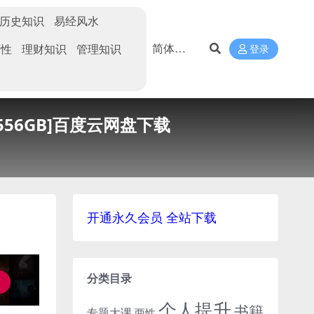
历史知识
易经风水
两性
理财知识
管理知识
登录
556GB]百度云网盘下载
开通永久会员 全站下载
分类目录
个人提升
书籍
专题大课
两性