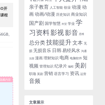
亲子教育
动
动漫
创业
人工智能
SO开
画
动画/动漫
商业知识
历史知识
体课程
学
国产剧
国学智慧
学业
外贸
习资料
影视
影音
6GB。
思维
技能提升
总分类
文本
无
日韩
无损音乐
易经风水
损
沟通
电商
短
漫画
理财知识
电脑软件
法国
美剧
视频
纪录片
管理知识
编程
资讯
营销
语言学习
职场
英剧
运营
音频
隐藏内容
文章展示