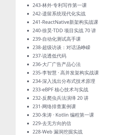
243-林外·专利写作第一课
242-遗留系统现代化实战
241-ReactNative新架构实战课
240-徐昊·TDD 项目实战 70 讲
239-自动化测试高手课
238-超级访谈：对话汤峥嵘
237-说透低代码
236-大厂广告产品心法
235-李智慧 · 高并发架构实战课
234-深入浅出分布式技术原理
233-eBPF 核心技术与实战
232-反爬虫兵法演绎 20 讲
231-网络排查案例课
230-朱涛 · Kotlin 编程第一课
229-去无方向的信
228-Web 漏洞挖掘实战