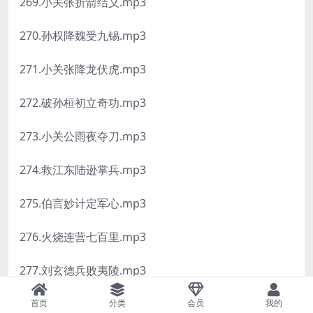
269.小关张折箭结义.mp3
270.孙权降魏受九锡.mp3
271.小关张降龙伏虎.mp3
272.破孙桓初立奇功.mp3
273.小关公雨夜夺刀.mp3
274.救江东陆逊掌兵.mp3
275.伯言妙计定军心.mp3
276.火烧连营七百里.mp3
277.刘玄德兵败夷陵.mp3
278.孔明巧布八阵图.mp3
首页
分类
会员
我的