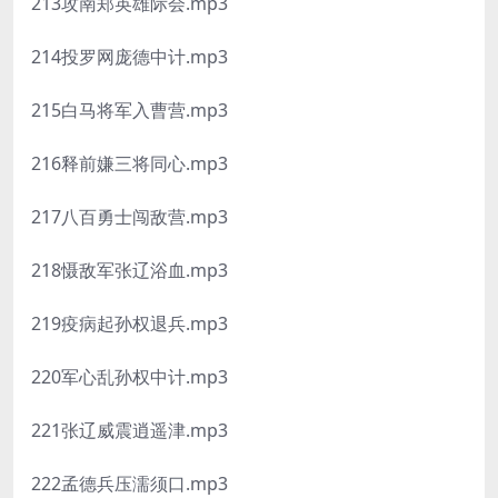
213攻南郑英雄际会.mp3
214投罗网庞德中计.mp3
215白马将军入曹营.mp3
216释前嫌三将同心.mp3
217八百勇士闯敌营.mp3
218慑敌军张辽浴血.mp3
219疫病起孙权退兵.mp3
220军心乱孙权中计.mp3
221张辽威震逍遥津.mp3
222孟德兵压濡须口.mp3