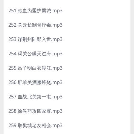
251.歃血为盟护樊城.mp3
252.关云长刮骨疗毒.mp3
253.谋荆州陆郎入世.mp3
254.谒关公瞒天过海.mp3
255.吕子明白衣渡江.mp3
256.肥羊美酒赚烽燧.mp3
257.血战北关第一屯.mp3
258.徐晃巧攻四冢寨.mp3
259.取樊城老友相会.mp3