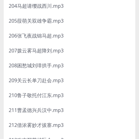
204马超请缨战西川.mp3
205葭萌关双雄争霸.mp3
206张飞夜战锦马超.mp3
207拨云雾马超降刘.mp3
208困愁城刘璋拱手.mp3
209关云长单刀赴会.mp3
210鲁子敬托付江东.mp3
211曹孟德兴兵汉中.mp3
212借浓雾妙才拔寨.mp3