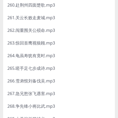
260.赴荆州四面楚歌.mp3
261.关云长败走麦城.mp3
262.闯重围关公殒命.mp3
263.惊回首鹰视狼顾.mp3
264.龟虽寿犹有竟时.mp3
265.嗟手足七步成诗.mp3
266.雪弟恨刘备伐吴.mp3
267.急兄愁张飞遇害.mp3
268.争先锋小将比武.mp3