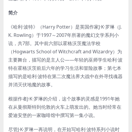
简介
《哈利·波特》（Harry Potter）是英国作家J·K·罗琳（J.
K. Rowling）于1997～2007年所著的魔幻文学系列小
说，共7部。其中前六部以霍格沃茨魔法学校
（Hogwarts School of Witchcraft and Wizardry）为
主要舞台，描写的是主人公——年轻的巫师学生哈利·波
特在霍格沃茨前后六年的学习生活和冒险故事；第七本
描写的是哈利·波特在第二次魔法界大战中在外寻找魂器
并消灭伏地魔的故事。
根据作者J·K·罗琳的介绍，这个故事的灵感是1991年她
在从曼彻斯特到伦敦的火车上萌发出的。她当时经常在
爱迪安堡的一家咖啡馆中撰写第一集小说。
尽管J·K·罗琳一再说明，在开始写哈利·波特系列小说时