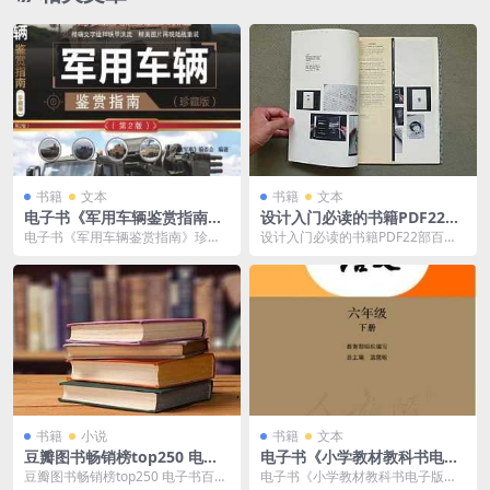
书籍
文本
书籍
文本
电子书《军用车辆鉴赏指南》
设计入门必读的书籍PDF22部
珍藏版第2版PDF电子版阿里
百度云网盘下载[1.05GB]
电子书《军用车辆鉴赏指南》珍藏
设计入门必读的书籍PDF22部百度
云网盘下载
版第2版PDF电子版阿里云网盘下
云网盘下载[1.05GB]，具体看下文
载，PDF电子版，...
目录。本...
书籍
小说
书籍
文本
豆瓣图书畅销榜top250 电子
电子书《小学教材教科书电子
书百度云网盘下载(收录251本)
版全科1-6年级下册》阿里云
豆瓣图书畅销榜top250 电子书百度
电子书《小学教材教科书电子版全