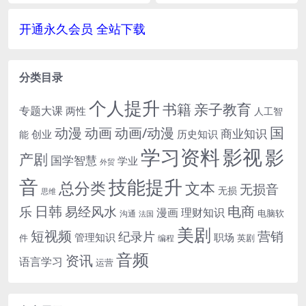
[EPUB/387.83MB]
网盘下载
云网盘下载，收录251本，格式为e
科1-6年级下册》阿里云网盘下载，
pub，...
小学义务教育教科...
开通永久会员 全站下载
分类目录
个人提升
书籍
亲子教育
专题大课
两性
人工智
国
动画
动漫
动画/动漫
商业知识
历史知识
创业
能
学习资料
影视
影
产剧
国学智慧
学业
外贸
音
技能提升
总分类
文本
无损音
无损
思维
电商
日韩
乐
易经风水
漫画
理财知识
电脑软
沟通
法国
美剧
短视频
营销
纪录片
管理知识
职场
件
英剧
编程
音频
资讯
语言学习
运营