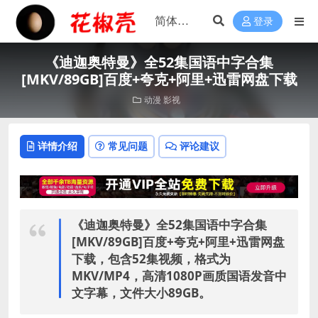
登录
《迪迦奥特曼》全52集国语中字合集
[MKV/89GB]百度+夸克+阿里+迅雷网盘下载
动漫
影视
详情介绍
常见问题
评论建议
《迪迦奥特曼》全52集国语中字合集
[MKV/89GB]百度+夸克+阿里+迅雷网盘
下载，
包含52集视频，格式为
MKV/MP4，高清1080P画质国语发音中
文字幕，文件大小89GB。