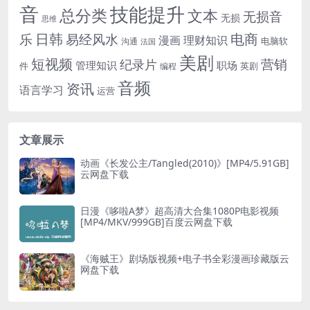
音
技能提升
总分类
文本
无损音
无损
思维
电商
日韩
乐
易经风水
漫画
理财知识
电脑软
沟通
法国
美剧
短视频
营销
纪录片
管理知识
职场
件
英剧
编程
音频
资讯
语言学习
运营
文章展示
动画《长发公主/Tangled(2010)》[MP4/5.91GB]
云网盘下载
日漫《哆啦A梦》超高清大合集1080P电影视频
[MP4/MKV/999GB]百度云网盘下载
《海贼王》剧场版视频+电子书全彩漫画珍藏版云
网盘下载