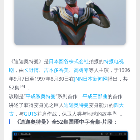
《迪迦奥特曼》是
日本
圆谷株式会社
拍摄的
特摄
电视
剧
，由
长野博
、
吉本多香美
、
高树零
等人主演，于1996
年9月7日至1997年8月30日在
JNN日本新闻网
播出，共
[4]
52集
。
该剧是“
平成系奥特曼
”系列首作，
平成三部曲
的首作，
讲述了获得变身光之巨人
迪迦奥特曼
变身能力的
圆大
[6]
古
，与
GUTS
并肩作战，保卫人类与地球的故事
。
《迪迦奥特曼》全52集国语中字合集-片段：