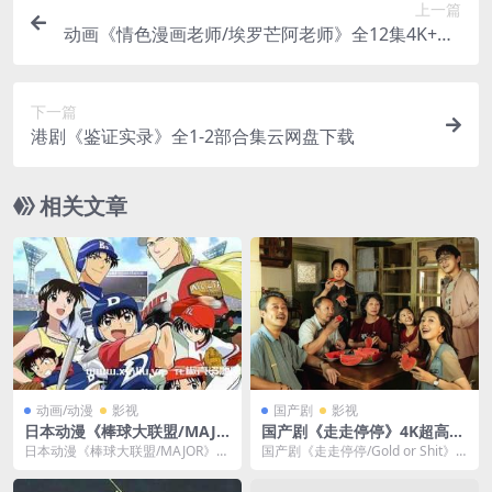
上一篇
动画《情色漫画老师/埃罗芒阿老师》全12集4K+OV
A视频合集网盘下载
下一篇
港剧《鉴证实录》全1-2部合集云网盘下载
相关文章
动画/动漫
影视
国产剧
影视
日本动漫《棒球大联盟/MAJO
国产剧《走走停停》4K超高清
R》全6季+2nd日语中字合集
电影视频百度云网盘下载
日本动漫《棒球大联盟/MAJOR》全
国产剧《走走停停/Gold or Shit》4
[RMVB/68.19GB]百度云网盘
6季+2nd日语中字合集[RMVB/68.
K超高清电影视频[MP4/3.93...
下载
1...