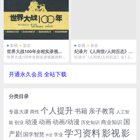
影视
影音
影视
影音
世界大战100年全程实录视频
纪录片《人间世/人间百态》全
资料国语17GB百度网盘下载
1-2季1080P超高清电影视频合
世界大战100年全程实录视频资料
纪录片《人间世/人间百态》全1-2
集[MP4/14.59GB]百度云网盘
国语17GB百度网盘下载，格式为A
季1080P超高清电影视频合集[MP4/
下载
VI+RMVB...
14....
开通永久会员 全站下载
分类目录
个人提升
书籍
亲子教育
专题大课
两性
人工智
国
动画
动漫
动画/动漫
商业知识
历史知识
创业
能
学习资料
影视
影
产剧
国学智慧
学业
外贸