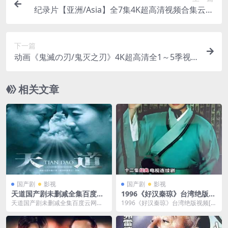
纪录片【亚洲/Asia】全7集4K超高清视频合集云网
盘下载
下一篇
动画《鬼滅の刃/鬼灭之刃》4K超高清全1～5季视
频合集云网盘下载
相关文章
国产剧
影视
国产剧
影视
天道国产剧未删减全集百度云
1996《好汉秦琼》台湾绝版视
网盘下载资源24集高清国语中
频[MP4/7GB]云网盘下载
天道国产剧未删减全集百度云网盘
1996《好汉秦琼》台湾绝版视频[M
字[MKV/720P/20.591GB]
下载资源24，格式为MKV/720P，
P4/7GB]云网盘下载，已做压缩处
高清国语中字...
理，云网...