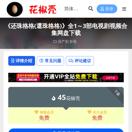
登录
《还珠格格(還珠格格)》全1～3部电视剧视频合
集网盘下载
国产剧
影视
详情介绍
常见问题
评论建议
下载
45
花椒壳
体验会员
永久会员
免费
免费