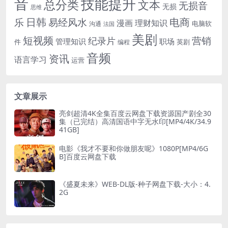
音
技能提升
总分类
文本
无损音
无损
思维
电商
日韩
乐
易经风水
漫画
理财知识
电脑软
沟通
法国
美剧
短视频
营销
纪录片
管理知识
职场
件
英剧
编程
音频
资讯
语言学习
运营
文章展示
亮剑超清4K全集百度云网盘下载资源国产剧全30
集（已完结）高清国语中字无水印[MP4/4K/34.9
41GB]
电影《我才不要和你做朋友呢》1080P[MP4/6G
B]百度云网盘下载
《盛夏未来》WEB-DL版-种子网盘下载-大小：4.
2G