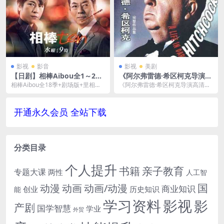
影视
影音
影视
美剧
【日剧】相棒Aibou全1～20
《阿尔弗雷德·希区柯克导演高
季+剧场版+里相棒日音中文字
清电影作品20部》[MKV/MP
相棒Aibou全18季+剧场版+里相棒
《阿尔弗雷德·希区柯克导演高清电
幕240G百度阿里网盘下载
4/51G]百度云网盘下载
日音中文字幕240G百度阿里网盘下
影作品20部》(1935-1972)[MKV/
载，视频...
M...
开通永久会员 全站下载
分类目录
个人提升
书籍
亲子教育
专题大课
两性
人工智
国
动画
动漫
动画/动漫
商业知识
历史知识
创业
能
学习资料
影视
影
产剧
国学智慧
学业
外贸