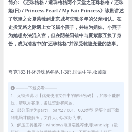
简介: 《还珠格格 / 還珠格格两个天堂之还珠格格 / 还珠
姬(日) / Princess Pearl / My Fair Princess》该剧讲述
了乾隆之女夏紫薇到北京城与失散多年的父亲相认。在
走投无路之际遇上女飞贼小燕子，并结为姐妹。小燕子
为她想办法混入宫，但在阴差阳错中与夏紫薇互换了身
份，成为清宫中的“还珠格格”并深受乾隆宠爱的故事。
夸克183 H-还@珠格@格.1-3部.国语中字.收藏版
———下载必看———
1、无特殊说明【优先使用文件中的解压密码】，如果不能解
压，请联系客服，备注资源和问题。
2、部分压缩为part1、part2 / 001、002类型 需要全部下载
到电脑才能解压，文件大小以实际为准。
3、解压工具推荐：windows电脑端推荐使用bandizip（最