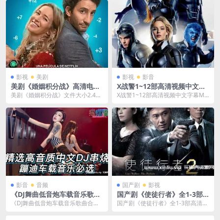
影视
美剧
影视
影音
美剧《婚姻积分战》高清电影
X战警1~12部高清视频中文字
视频资源-百度云网盘下载
幕MP4云网盘下载资料资源
美剧《婚姻积分战》文件大小2.42
X战警1~12部高清视频中文字幕MP
GB，已做压缩处理，百度网盘下载
4云网盘下载资料资源，视频格式为
后解压使用。...
MKV+MP...
影音
音频
国产剧
影视
《DJ舞曲低音炮车载音乐歌曲
国产剧《使徒行者》全1-3部
合集》[MP3]云网盘下载
高清视频合集国粤双语中字[M
《DJ舞曲低音炮车载音乐歌曲合
国产剧《使徒行者》全1-3部高清视
P4/109.06GB]云网盘下载
集》[MP3]云网盘下载，已做压缩
频合集国粤双语中字[MP4/109.06G
处理，云网盘下载...
B]...