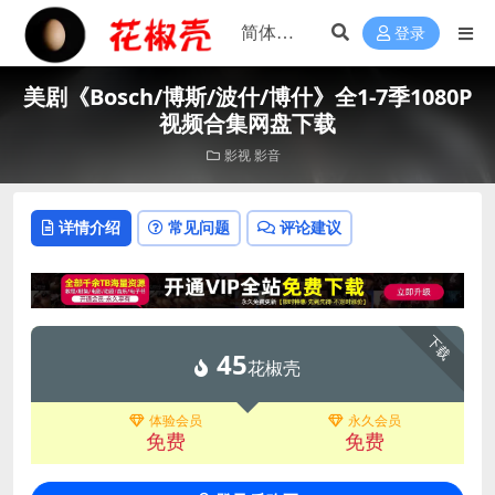
登录
美剧《Bosch/博斯/波什/博什》全1-7季1080P
视频合集网盘下载
影视
影音
详情介绍
常见问题
评论建议
下载
45
花椒壳
体验会员
永久会员
免费
免费