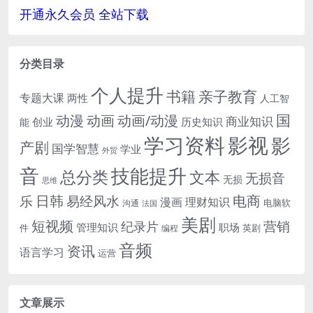
开通永久会员 全站下载
分类目录
个人提升
书籍
亲子教育
专题大课
两性
人工智
国
动画
动漫
动画/动漫
商业知识
历史知识
创业
能
学习资料
影视
影
产剧
国学智慧
学业
外贸
音
技能提升
总分类
文本
无损音
无损
思维
电商
日韩
乐
易经风水
漫画
理财知识
电脑软
沟通
法国
美剧
短视频
营销
纪录片
管理知识
职场
件
英剧
编程
音频
资讯
语言学习
运营
文章展示