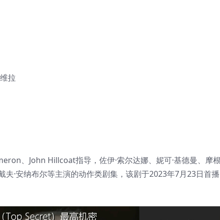
利维拉
ron、John Hillcoat指导，佐伊·索尔达娜、妮可·基德曼、摩
戴夫·安纳布尔等主演的动作类剧集，该剧于2023年7月23日首
：