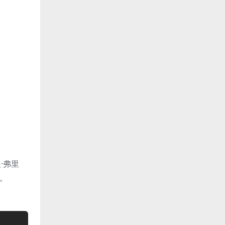
根·弗里
播。