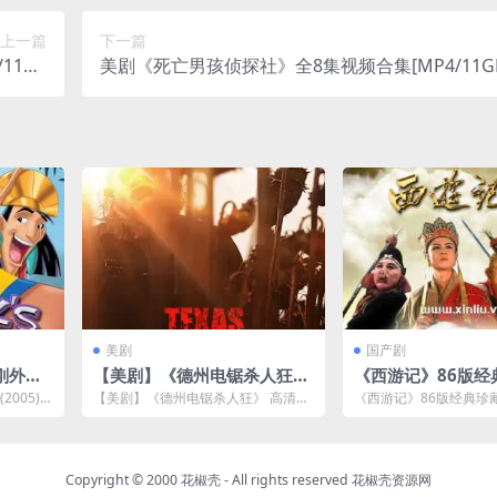
上一篇
下一篇
116G
美剧《死亡男孩侦探社》全8集视频合集[MP4/11G
网盘下载
网盘下载
美剧
国产剧
刚外传
【美剧】《德州电锯杀人狂》
《西游记》86版经
GB]云网
高清电影-百度网盘资源
码修复未删减版 [MP
005)》
【美剧】《德州电锯杀人狂》 高清电
《西游记》86版经典珍
B]百度云网盘下载
.
影，文件大小3.14 GB，已做压缩处
删减版 [MPG/167GB
理，百度...
载...
Copyright © 2000 花椒壳 - All rights reserved
花椒壳资源网