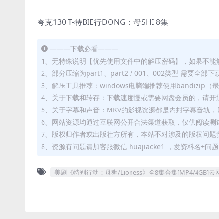
夸克130 T-特BIE行DONG：母SHI 8集
———下载必看———
1、无特殊说明【优先使用文件中的解压密码】，如果不能
2、部分压缩为part1、part2 / 001、002类型 需
3、解压工具推荐：windows电脑端推荐使用bandizi
4、关于下载和转存：下载速度慢或需要网盘会员的，请开通
5、关于字幕和声音：MKV的影视资源都是内封字幕音轨，网
6、网站资源均通过互联网公开合法渠道获取，仅供阅读测
7、版权归作者或出版社方所有，本站不对涉及的版权问题
8、资源有问题请加客服微信 huajiaoke1 ，发资料名+
美剧《特别行动：母狮/Lioness》全8集合集[MP4/4GB]