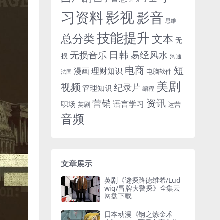
习资料
影视
影音
思维
技能提升
总分类
文本
无
日韩
无损音乐
易经风水
损
沟通
电商
短
漫画
理财知识
电脑软件
法国
美剧
视频
纪录片
管理知识
编程
资讯
营销
语言学习
职场
英剧
运营
音频
文章展示
英剧《谜探路德维希/Lud
wig/冒牌大警探》全集云
网盘下载
日本动漫《钢之炼金术