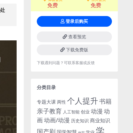
免费
免费
缩处
登录后购买
查看预览
下载免费版
下载遇到问题？可联系客服或反馈
分类目录
个人提升
书籍
专题大课
两性
亲子教育
动
动漫
创业
人工智能
画
动画/动漫
商业知识
历史知识
学
国产剧
国学智慧
学业
外贸