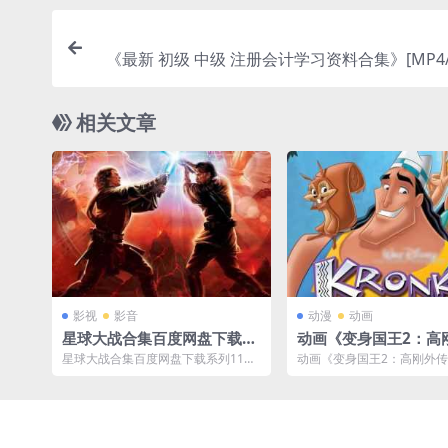
《最新 初级 中级 注册会计学习资料合集》[MP4/
B]云
相关文章
影视
影音
动漫
动画
星球大战合集百度网盘下载系
动画《变身国王2：高
列11部超清英语中字美国电影
(2005)》[MP4/1.97
星球大战合集百度网盘下载系列11部
动画《变身国王2：高刚外传(2
[MKV/MP4/68.271GB]
盘下载
超清英语中字美国电影，一共包含电
1080P[MP4/1.97GB]云网盘..
影11部影片，...