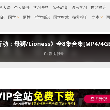
题大课
个人提升
学习资料
亲子教育
语言学习
技能提升
知识
国学
两性
哲学知识
国学智慧
技能提升
文本
：母狮/Lioness》全8集合集[MP4/4
影视
影音