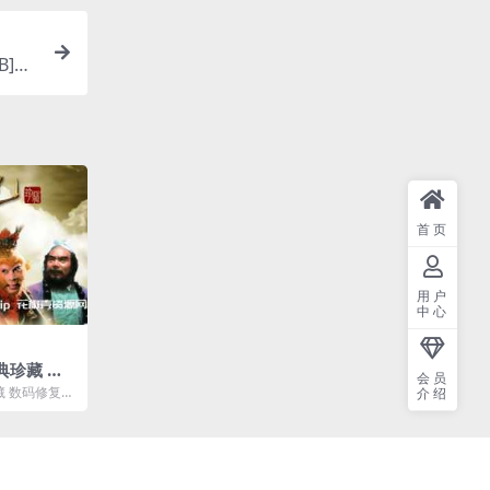
B]云
首页
用户
中心
典珍藏 数
会员
G/167G
藏 数码修复未
介绍
]百度云网盘下