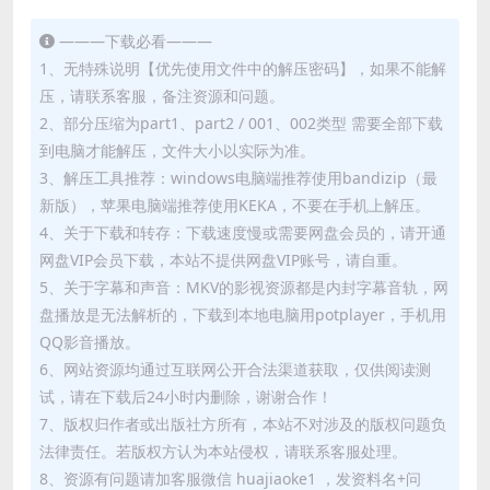
———下载必看———
1、无特殊说明【优先使用文件中的解压密码】，如果不能解
压，请联系客服，备注资源和问题。
2、部分压缩为part1、part2 / 001、002类型 需要全部下载
到电脑才能解压，文件大小以实际为准。
3、解压工具推荐：windows电脑端推荐使用bandizip（最
新版），苹果电脑端推荐使用KEKA，不要在手机上解压。
4、关于下载和转存：下载速度慢或需要网盘会员的，请开通
网盘VIP会员下载，本站不提供网盘VIP账号，请自重。
5、关于字幕和声音：MKV的影视资源都是内封字幕音轨，网
盘播放是无法解析的，下载到本地电脑用potplayer，手机用
QQ影音播放。
6、网站资源均通过互联网公开合法渠道获取，仅供阅读测
试，请在下载后24小时内删除，谢谢合作！
7、版权归作者或出版社方所有，本站不对涉及的版权问题负
法律责任。若版权方认为本站侵权，请联系客服处理。
8、资源有问题请加客服微信 huajiaoke1 ，发资料名+问