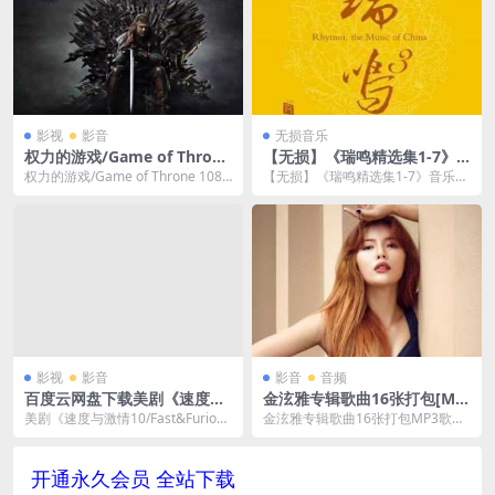
影视
影音
无损音乐
权力的游戏/Game of Throne
【无损】《瑞鸣精选集1-7》
1080P未删减1-8季全(中英双
音乐歌曲-百度云网盘下载
权力的游戏/Game of Throne 1080
【无损】《瑞鸣精选集1-7》音乐歌
字幕)[MP4/155G]百度网盘下
P未删减1-8季全(中英双字幕...
曲，文件大小3.62 GB。已做压缩处
载
理，百度...
影视
影音
影音
音频
百度云网盘下载美剧《速度与
金泫雅专辑歌曲16张打包[MP
激情10/Fast&Furious10》高
3/426.44MB]百度云网盘下载
美剧《速度与激情10/Fast&Furious
金泫雅专辑歌曲16张打包MP3歌曲
清1080P电影MP4视频英语中
10》高清1080P电影视...
打包百度云网盘下载，一共收录金
字
泫雅从2010年...
开通永久会员 全站下载