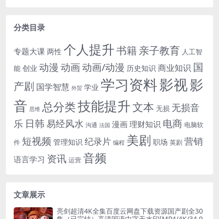
分类目录
个人提升
书籍
亲子教育
专题大课
两性
人工智
国
动画
动漫
动画/动漫
商业知识
历史知识
创业
能
学习资料
影视
影
产剧
国学智慧
学业
外贸
音
技能提升
总分类
文本
无损音
无损
思维
电商
日韩
乐
易经风水
漫画
理财知识
电脑软
沟通
法国
美剧
短视频
营销
纪录片
管理知识
职场
件
英剧
编程
音频
资讯
语言学习
运营
文章展示
亮剑超清4K全集百度云网盘下载资源国产剧全30
集（已完结）高清国语中字无水印[MP4/4K/34.9