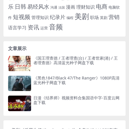
电商
日韩
乐
易经风水
漫画
理财知识
电脑软
沟通
法国
美剧
短视频
营销
纪录片
管理知识
职场
件
英剧
编程
音频
资讯
语言学习
运营
文章展示
《国王理查德 / 王者理查(台) / 王者世家(港) / 王
者理查德》高清蓝光种子网盘下载
《黑色1847/Black 47/The Ranger》1080P高清
蓝光种子网盘下载
日漫《结界师》视频资料合集国语中字-百度云网
盘下载