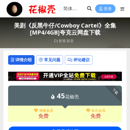
登录
美剧《反黑牛仔/Cowboy Cartel》全集
[MP4/4GB]夸克云网盘下载
影视
影音
详情介绍
常见问题
评论建议
下载
45
花椒壳
体验会员
永久会员
免费
免费