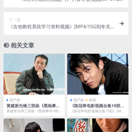
夸克云网盘下载
下一篇
《吉他教程系统学习资料视频》[MP4/15GB]夸克云
网盘下载
相关文章
国产剧
国产剧
影视
黄建新先锋三部曲《黑炮事件
《陈冠希电影视频合集19部》
+错位+轮回》高清国语中字[M
[MP4]云网盘下载
黄建新先锋三部曲《黑炮事件+错位
《陈冠希电影视频合集19部》[MP
KV/12.78GB]百度云网盘下载
+轮回》高清国语中字[MKV/12.78G
4]云网盘下载，已做压缩处理，云
B]百...
网盘下载后解压...