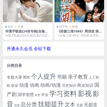
影音
音频
国产剧
影视
华晨宇歌曲[24张专辑]合集百
《笑傲江湖1984》周润发 陈
度云网盘下载[MP3/764.46M
秀珠全30集夸克云网盘下载
华晨宇歌曲[24张专辑]合集打包百
《笑傲江湖1984》周润发 陈秀珠全
B]
度云网盘下载，一共包含华晨宇从2
30集夸克云网盘下载，夸克云网盘
013年到20...
下载可在线看...
开通永久会员 全站下载
分类目录
个人提升
书籍
亲子教育
专题大课
两性
人工智
国
动画
动漫
动画/动漫
商业知识
历史知识
创业
能
学习资料
影视
影
产剧
国学智慧
学业
外贸
音
技能提升
总分类
文本
无损音
无损
思维