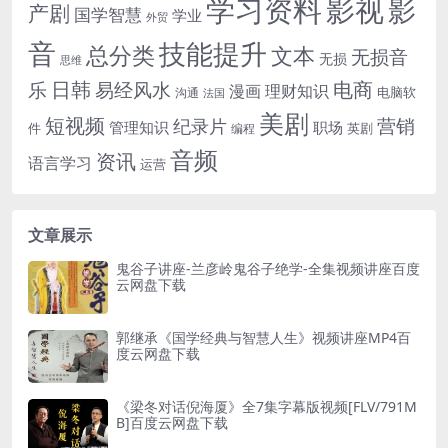
学习资料
影视
影
产剧
国学智慧
学业
外贸
音
技能提升
总分类
文本
无损音
无损
思维
电商
日韩
乐
易经风水
漫画
理财知识
电脑软
沟通
法国
美剧
短视频
营销
纪录片
管理知识
职场
件
英剧
编程
音频
资讯
语言学习
运营
文章展示
鬼谷子讲座-兰彦岭鬼谷子绝学-全集视频讲座百度
云网盘下载
郭继承《国学经典与智慧人生》视频讲座MP4百
度云网盘下载
《梁冬对话倪海厦》全7集字幕版视频[FLV/791M
B]百度云网盘下载