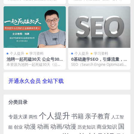
AV/MP3/PDF]视频学习资料
百度云网盘下载[RM/3.12GB]，英
料大合集》格式为FLV+MP4+WAV+
百度云网盘下载
语无字。本...
MP3+...
个人提升
学习资料
个人提升
学习资料
池聘一起死磕30天 公众号30
0基础趣学SEO，引爆流量，
天运营高阶班 百度云网盘下载
让客户主动找上门的躺赚神技
本资源为池聘一起死磕30天《公众
SEO（Search Engine Optimizatio
[MP3/PDF/608.47MB]
视频合集[MP4/629.23MB]百
号30天运营高阶班》百度云网盘下
n）：汉译为搜索引擎优...
度云网盘下载
载[MP3/PD...
开通永久会员 全站下载
分类目录
个人提升
书籍
亲子教育
专题大课
两性
人工智
国
动画
动漫
动画/动漫
商业知识
历史知识
创业
能