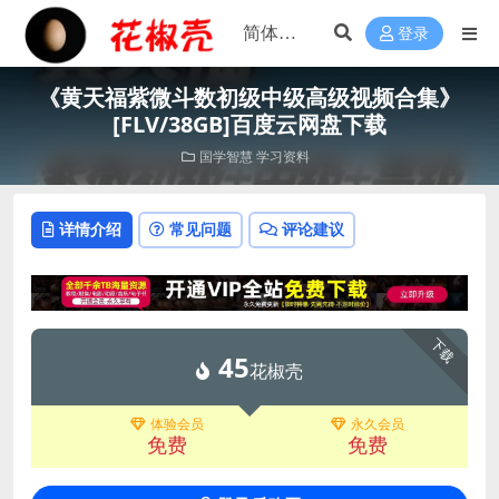
登录
《黄天福紫微斗数初级中级高级视频合集》
[FLV/38GB]百度云网盘下载
国学智慧
学习资料
详情介绍
常见问题
评论建议
下载
45
花椒壳
体验会员
永久会员
免费
免费