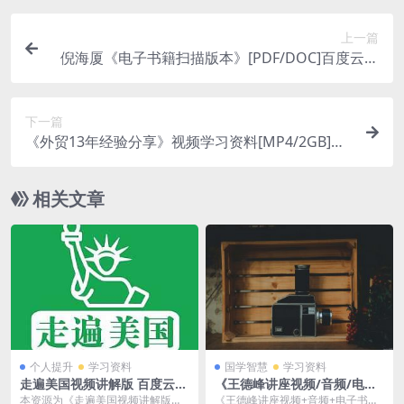
上一篇
倪海厦《电子书籍扫描版本》[PDF/DOC]百度云网
盘下载
下一篇
《外贸13年经验分享》视频学习资料[MP4/2GB]百
度云网盘下载
相关文章
个人提升
学习资料
国学智慧
学习资料
走遍美国视频讲解版 百度云网
《王德峰讲座视频/音频/电子
盘下载[RM/3.12GB]英语无字
书资料大合集》[FLV/MP4/W
本资源为《走遍美国视频讲解版》
《王德峰讲座视频+音频+电子书资