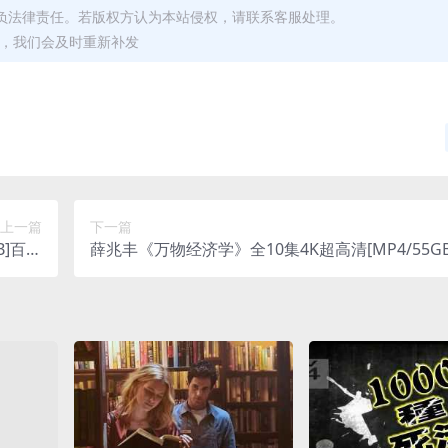
负法律责任。若版权方认为本站侵权，请联系客服处理。
问题，我们会及时重新补发
上一篇
下一篇
B]百度
薛兆丰《万物经济学》全10集4K超高清[MP4/55GB
盘下载
度云网盘下载