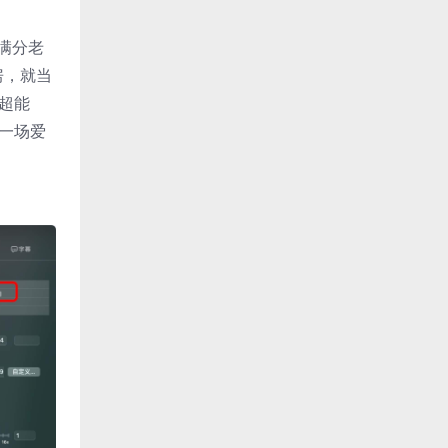
满分老
房，就当
超能
一场爱