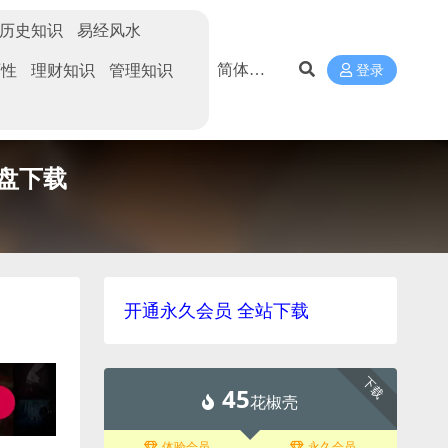
历史知识
易经风水
两性
理财知识
管理知识
登录
盘下载
开通永久会员 全站下载
下载
45
花椒壳
体验会员
永久会员