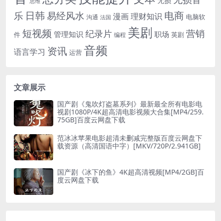
无损
思维
电商
日韩
乐
易经风水
漫画
理财知识
电脑软
沟通
法国
美剧
短视频
营销
纪录片
管理知识
职场
件
英剧
编程
音频
资讯
语言学习
运营
文章展示
国产剧《鬼吹灯盗墓系列》最新最全所有电影电
视剧1080P/4K超高清电影视频大合集[MP4/259.
75GB]百度云网盘下载
范冰冰苹果电影超清未删减完整版百度云网盘下
载资源（高清国语中字）[MKV/720P/2.941GB]
国产剧《冰下的鱼》4K超高清视频[MP4/2GB]百
度云网盘下载