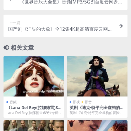
《世界音乐大合集》音频[MP3/5GB]百度云网盘下
载
下一篇
国产剧《消失的大象》全12集4K超高清百度云网盘
下载
相关文章
音频
影视
影音
《Lana Del Rey(拉娜德雷)89
英剧《迪克·特平完全虚构的冒
张专辑/单曲合集》[MP3/3G]
险》全集4K[MKV/37GB]云网
Lana Del Rey(拉娜德雷)89张专辑/
英剧《迪克·特平完全虚构的冒险》
百度云网盘下载
盘下载
单曲(2005-2021)合集[...
全集4K[MKV/37GB]云网盘下载，4
K超高...