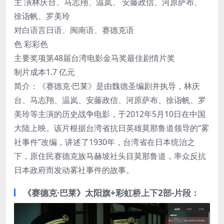
主 演林庆台、马志翔、温岚、 安藤政信、河原萨布、
徐诣帆、罗美玲
对白语言日语、闽南语、赛德克语
色 彩彩色
主要奖项第48届台湾电影金马奖最佳剧情片奖
制片成本1.7 亿元
简介：《赛德克·巴莱》是由魏德圣编剧并执导，林庆
台、马志翔、温岚、安藤政信、河原萨布、徐诣帆、罗
美玲等主演的历史战争电影，于2012年5月10日在中国
大陆上映。该片根据台湾省抗日英雄莫那鲁道领导的“雾
社事件”改编，讲述了1930年，台湾省在日本统治之
下，原住民赛德克族马赫坡社头目莫那鲁道，率众反抗
日本政府而发动雾社事件的故事。
《赛德克·巴莱》太阳旗+彩虹桥上下2部-片段：