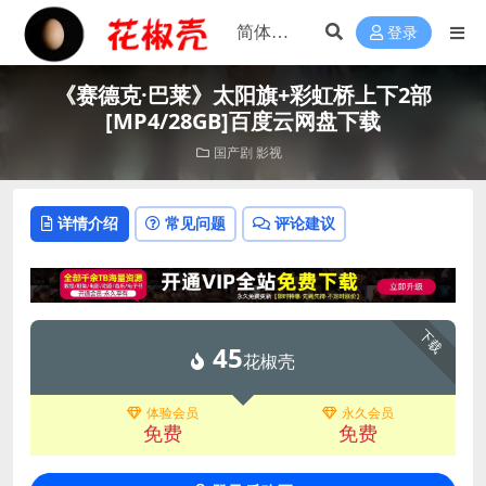
登录
《赛德克·巴莱》太阳旗+彩虹桥上下2部
[MP4/28GB]百度云网盘下载
国产剧
影视
详情介绍
常见问题
评论建议
下载
45
花椒壳
体验会员
永久会员
免费
免费