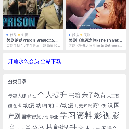
影视
影音
影视
美剧
美剧越狱Prison Break全5季
美剧《生死之间/The In Betw
含最后一越高清1080P百度网
een》百度云网盘资源下载
美剧越狱全5季含最后一越高清108
美剧《生死之间/The In Between》
盘[MP4/109.378GB]中字
0P百度网盘，格式为MP4，高清英
视频格式，文件大小2.94 GB。...
语发音中文字...
开通永久会员 全站下载
分类目录
个人提升
书籍
亲子教育
专题大课
两性
人工智
国
动画
动漫
动画/动漫
商业知识
历史知识
创业
能
学习资料
影视
影
产剧
国学智慧
学业
外贸
音
技能提升
总分类
文本
无损音