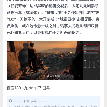
（任贤齐饰）达成黑暗的秘密交易后，大闹九龙城寨寻
命陈洛军（林峯饰）。“最癫反派”王九使出独门绝学“硬
气功”，刀枪不入、大开杀戒！“城寨四少”走投无路、身
负重伤，就在这命悬一线之时，话事人龙卷风却用双臂
死死攥紧大门，以身躯抵挡王九乱杀的锯刀。
百度180 J-九long CZ 国粤
———下载必看———
1、无特殊说明【优先使用文件中的解压密码】，如果不能解