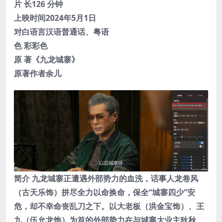
片 长126 分钟
上映时间2024年5月1日
对白语言汉语普通话、粤语
色 彩彩色
原 著《九龙城寨》
原著作者余儿
简介 九龙城寨正遭遇外部势力的血洗，话事人龙卷风
（古天乐饰）拼尽全力以命换命，保全“城寨四少”安
危，却不幸命丧乱刀之下。以大老板（洪金宝饰）、王
九（伍允龙饰）为首的外部势力在与城寨大业主狄秋