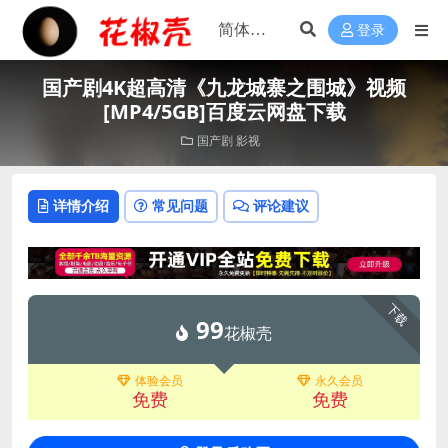
登录
国产剧4K超高清《九龙城寨之围城》视频
[MP4/5GB]百度云网盘下载
国产剧
影视
详情介绍
常见问题
评论建议
下载
99
花椒壳
体验会员
永久会员
免费
免费