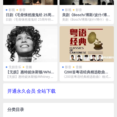
影视
影音
影视
影音
日剧《毛骨悚然撞鬼经 25周年
美剧《Bosch/博斯/波什/博
特别篇》[MP4/1.37GB]云网
什》全1-7季1080P视频合集网
日剧《毛骨悚然撞鬼经 25周年特别
美剧《Bosch/博斯/波什/博什》全1
盘下载
盘下载
篇》[MP4/1.37GB]云网盘下载，日
-7季1080P视频合集网盘下载，英
语发...
语发...
无损音乐
音频
影音
音频
【无损】惠特妮休斯顿/Whitn
《200首粤语经典精选歌曲》
ey Houston 6张专辑歌曲合
合集[FLAC/MP3/7.18GB]百
【无损】惠特妮休斯顿/Whitney Ho
《200首粤语经典精选歌曲》格式F
集-百度云网盘下载
度云网盘下载
uston 6张专辑歌曲合集，一共收
LAC+MP3，文件大小7.27 GB。已
录...
做压...
开通永久会员 全站下载
分类目录