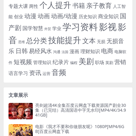
个人提升
书籍
亲子教育
专题大课
两性
人工智
国
动画
动漫
动画/动漫
商业知识
历史知识
创业
能
学习资料
影视
影
产剧
国学智慧
学业
外贸
音
技能提升
总分类
文本
无损音
无损
思维
电商
日韩
乐
易经风水
漫画
理财知识
电脑软
沟通
法国
美剧
短视频
营销
纪录片
管理知识
职场
件
英剧
编程
音频
资讯
语言学习
运营
文章展示
亮剑超清4K全集百度云网盘下载资源国产剧全30
集（已完结）高清国语中字无水印[MP4/4K/34.9
41GB]
电影《我才不要和你做朋友呢》1080P[MP4/6G
B]百度云网盘下载