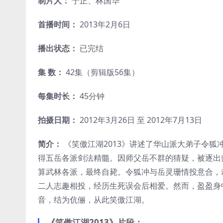
制片人：
于正、林国华
首播时间：
2013年2月6日
播出状态：
已完结
集 数：
42集（剪辑版56集）
每集时长：
45分钟
拍摄日期：
2012年3月26日 至 2012年7月13日
简介：
《笑傲江湖2013》讲述了华山派大弟子令狐
得五岳各派剑法精髓。因师父岳不群的猜疑，被逐出
算武林各派，最终自毙。令狐冲与岳灵珊情投意合，
二人志趣相投，经历生死误会后相爱。然而，盈盈身
音，结为伉俪，从此笑傲江湖。
《笑傲江湖2013》片段：