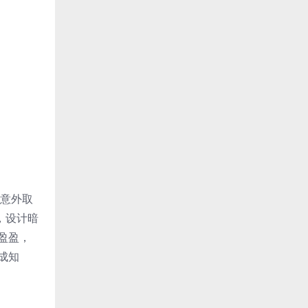
，意外取
，设计暗
盈盈，
成知