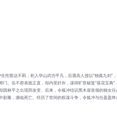
冲生性豁达不羁，初入华山武功平凡，后遇高人授以“独孤九剑”
师门。岳不群表面正直，却内里奸诈，谋得旷世秘笈“葵花宝典”
却因林平之出现而改变。后来，令狐冲结识黑木崖首领的独女任
中剧毒，濒临死亡。经历了世间的权谋斗争，令狐冲与任盈盈终