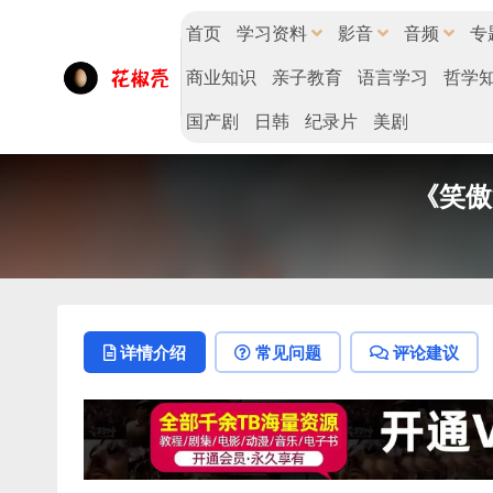
首页
学习资料
影音
音频
专
商业知识
亲子教育
语言学习
哲学
国产剧
日韩
纪录片
美剧
《笑傲
详情介绍
常见问题
评论建议