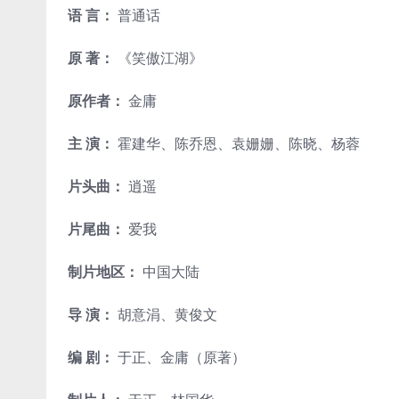
语 言：
普通话
原 著：
《笑傲江湖》
原作者：
金庸
主 演：
霍建华、陈乔恩、袁姗姗、陈晓、杨蓉
片头曲：
逍遥
片尾曲：
爱我
制片地区：
中国大陆
导 演：
胡意涓、黄俊文
编 剧：
于正、金庸（原著）