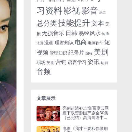
习资料
影视
影音
思维
技能提升
总分类
文本
无
日韩
无损音乐
易经风水
损
沟通
电商
短
漫画
理财知识
电脑软件
法国
美剧
视频
纪录片
管理知识
编程
资讯
营销
语言学习
职场
英剧
运营
音频
文章展示
亮剑超清4K全集百度云网
盘下载资源国产剧全30集
（已完结）高清国语中字
无水印[MP4/4K/34.941G
B]
电影《我才不要和你做朋