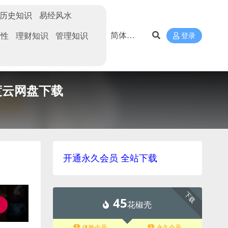
历史知识
易经风水
两性
理财知识
管理知识
登录
百度云网盘下载
开通永久会员 全站下载
下载
45
花椒壳
体验会员
永久会员