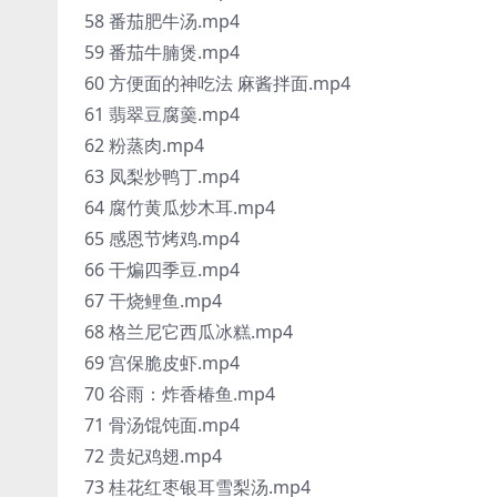
58 番茄肥牛汤.mp4
59 番茄牛腩煲.mp4
60 方便面的神吃法 麻酱拌面.mp4
61 翡翠豆腐羹.mp4
62 粉蒸肉.mp4
63 凤梨炒鸭丁.mp4
64 腐竹黄瓜炒木耳.mp4
65 感恩节烤鸡.mp4
66 干煸四季豆.mp4
67 干烧鲤鱼.mp4
68 格兰尼它西瓜冰糕.mp4
69 宫保脆皮虾.mp4
70 谷雨：炸香椿鱼.mp4
71 骨汤馄饨面.mp4
72 贵妃鸡翅.mp4
73 桂花红枣银耳雪梨汤.mp4