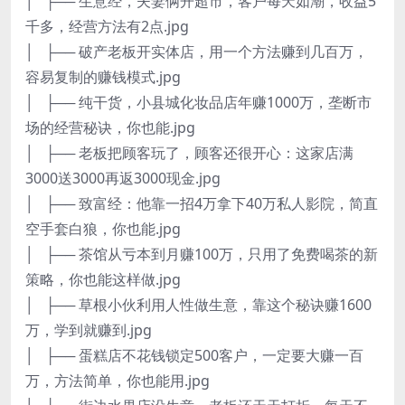
│ ├── 生意经，夫妻俩开超市，客户每天如潮，收益5
千多，经营方法有2点.jpg
│ ├── 破产老板开实体店，用一个方法赚到几百万，
容易复制的赚钱模式.jpg
│ ├── 纯干货，小县城化妆品店年赚1000万，垄断市
场的经营秘诀，你也能.jpg
│ ├── 老板把顾客玩了，顾客还很开心：这家店满
3000送3000再返3000现金.jpg
│ ├── 致富经：他靠一招4万拿下40万私人影院，简直
空手套白狼，你也能.jpg
│ ├── 茶馆从亏本到月赚100万，只用了免费喝茶的新
策略，你也能这样做.jpg
│ ├── 草根小伙利用人性做生意，靠这个秘诀赚1600
万，学到就赚到.jpg
│ ├── 蛋糕店不花钱锁定500客户，一定要大赚一百
万，方法简单，你也能用.jpg