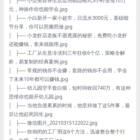
│ ├── 小型美容养生店运用赠品模式3小时变现10万
元，神操作你也能学会.jpg
│ ├── 小白新开一家小超市，日流水3000元，基础细
节分享，你可以照搬照做.jpg
│ ├── 小龙虾店老板不愿透露的秘密，免费吃小龙虾
还能赚钱，拿来就能用.jpg
│ ├── 工厂从生意冷淡到三年狂收6个亿，策略全解
析，易复制的经典案例.jpg
│ ├── 常规的钱你不会赚，套路的钱你不会用，学会
了未来10年都可以赚钱.jpg
│ ├── 幼儿园空手套白狼，短时间收回740万，有这种
思维你也能开幼儿园.jpg
│ ├── 当他负债累累的时候，他坚持做了这5件事，最
后让他起死回生.jpg
│ ├── 微信图片_20210315122022.jpg
│ ├── 快倒闭的工厂用这6个方法，迅速整合整个行