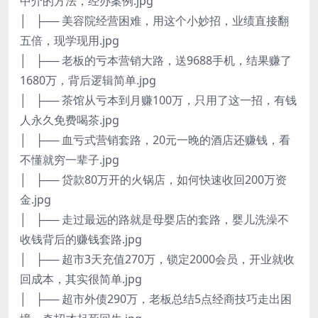
中介的方法，经办案例.jpg
│ ├── 美容院经营困难，用这个小妙招，业绩直接翻
五倍，现学现用.jpg
│ ├── 老板的亏本营销大路，送9688手机，结果赚了
1680万，背后逻辑简单.jpg
│ ├── 茶馆从亏本到月赚100万，只用了这一招，有钱
人永久免费喝茶.jpg
│ ├── 血亏式营销套路，20元一晚的酒店还赚钱，看
不懂就穷一辈子.jpg
│ ├── 贷款80万开的火锅店，如何快速收回200万资
金.jpg
│ ├── 走过最远的路就是母婴店的套路，婴儿洗澡不
收钱背后的赚钱套路.jpg
│ ├── 超市3天充值270万，锁定2000会员，开业就收
回成本，其实很简单.jpg
│ ├── 超市外债290万，老板总结5点经商技巧走出困