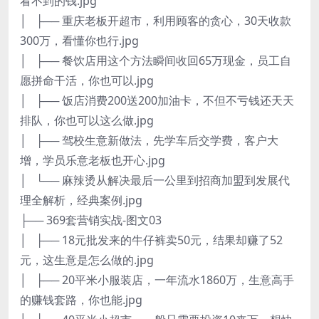
看不到的钱.jpg
│ ├── 重庆老板开超市，利用顾客的贪心，30天收款
300万，看懂你也行.jpg
│ ├── 餐饮店用这个方法瞬间收回65万现金，员工自
愿拼命干活，你也可以.jpg
│ ├── 饭店消费200送200加油卡，不但不亏钱还天天
排队，你也可以这么做.jpg
│ ├── 驾校生意新做法，先学车后交学费，客户大
增，学员乐意老板也开心.jpg
│ └── 麻辣烫从解决最后一公里到招商加盟到发展代
理全解析，经典案例.jpg
├── 369套营销实战-图文03
│ ├── 18元批发来的牛仔裤卖50元，结果却赚了52
元，这生意是怎么做的.jpg
│ ├── 20平米小服装店，一年流水1860万，生意高手
的赚钱套路，你也能.jpg