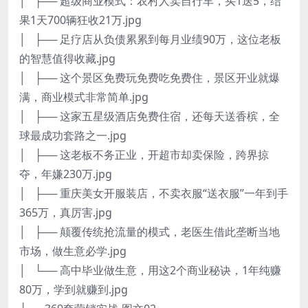
│ ├── 超级商业模式：农村人卖自行车，买1送5，结
果1天700辆狂收21万.jpg
│ ├── 足疗店从负债累累到每月业绩90万，这位老板
的智慧值得收藏.jpg
│ ├── 这个景区免费玩免费吃免费住，景区开业就爆
满，商业模式非常简单.jpg
│ ├── 这家五星级酒店免费住宿，还每天送香槟，全
球最成功套路之一.jpg
│ ├── 这老板不务正业，开超市却卖保险，跨界掠
夺，年嫌230万.jpg
│ ├── 重庆美女开服装店，不卖衣服“送衣服”一年到手
365万，真厉害.jpg
│ ├── 颠覆传统抢流量的模式，老医生借此垄断当地
市场，做生意必学.jpg
│ └── 高中毕业做生意，用这2个商业秘诀，1年纯赚
80万，学到就赚到.jpg