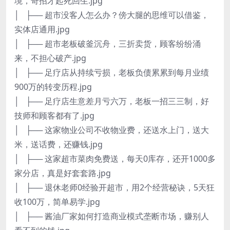
境，奇招才起死回生.jpg
│ ├── 超市没客人怎么办？傍大腿的思维可以借鉴，
实体店通用.jpg
│ ├── 超市老板破釜沉舟，三折卖货，顾客纷纷涌
来，不担心破产.jpg
│ ├── 足疗店从持续亏损，老板负债累累到每月业绩
900万的转变历程.jpg
│ ├── 足疗店生意差月亏六万，老板一招三三制，好
技师和顾客都有了.jpg
│ ├── 这家物业公司不收物业费，还送水上门，送大
米，送话费，还赚钱.jpg
│ ├── 这家超市菜肉免费送，每天0库存，还开1000多
家分店，真是好套套路.jpg
│ ├── 退休老师0经验开超市，用2个经营秘诀，5天狂
收100万，简单易学.jpg
│ ├── 酱油厂家如何打造商业模式垄断市场，赚别人