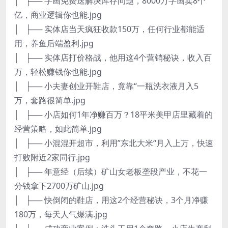
│ ├── 字画免费送解决库存问题，8000万字画卖8个
亿，商业逻辑你也能.jpg
│ ├── 实体店当天疯狂收款150万，任何行业都能适
用，养鱼后端盈利.jpg
│ ├── 实体店打价格战，他用这4个营销秘诀，收入百
万，轻松赚钱你也能.jpg
│ ├── 小夫妻创业开鞋店，竟靠“一瓶洗衣液月入5
万，套路很简单.jpg
│ ├── 小店如何1年净赚百万？18平米美甲店里藏着的
经营策略，如此简单.jpg
│ ├── 小混混开超市，利用”东北大米“月入上万，快速
打败附近2家同行.jpg
│ ├── 年意经（后续）矿山女老板垄段产业，不花一
分钱拿下2700万矿山.jpg
│ ├── 快倒闭的鞋店，用这2个经营秘诀，3个月净赚
180万，每天人气爆满.jpg