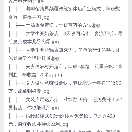
客户疯狂剁手.jpg
│ ├── 咖啡馆跨界颠覆传统实体店商业模式，年赚数
百万，值得学习.jpg
│ ├── 土鸡蛋免费送，年赚百万的方法.jpg
│ ├── 大学生开奶茶店，3天收回成本，客流不断，最
后奶茶成本几乎为零.jpg
│ ├── 大学生开蛋糕店赚30万，简单的营销策略，让
你简单学会轻松超越.jpg
│ ├── 夫妻俩农村开超市，口碑+套路，双重策略出奇
制胜，年收益170多万.jpg
│ ├── 女人做生意赚钱最快，老板亲诉一年挣了1500
万，简单到极致.jpg
│ ├── 女装店用这几招，业绩翻10倍，还免费开了3个
男装店，你也能做到.jpg
│ ├── 婚纱影楼5000无婚纱照免费拍，每月返400
元，疯狂收款并持续盈利.jpg