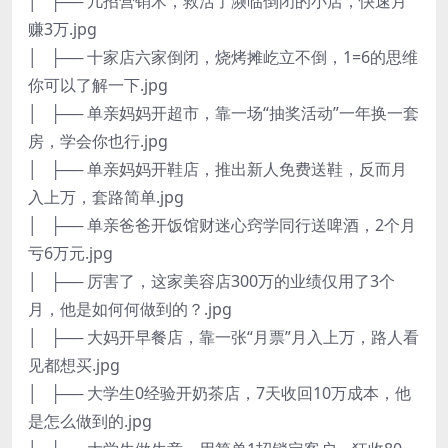
│ ├── 几招营销术，救活了濒临倒闭的小店，快速月
赚3万.jpg
│ ├── 十家店六家倒闭，烧烤摊屹立不倒，1=6的思维
你可以了解一下.jpg
│ ├── 单亲妈妈开超市，靠一场“抽奖活动”一年换一套
房，学会你也行.jpg
│ ├── 单亲妈妈开鞋店，推出新人免费送鞋，反而月
入上万，套路简单.jpg
│ ├── 单亲爸爸开饭馆财迷心窍学同行送啤酒，2个月
亏6万元.jpg
│ ├── 厉害了，这家美容店300万的业绩仅用了3个
月，他是如何何做到的？.jpg
│ ├── 大妈开早餐店，靠一张“月票”月入上万，路人看
见都想买.jpg
│ ├── 大学生0经验开奶茶店，7天收回10万成本，他
是怎么做到的.jpg