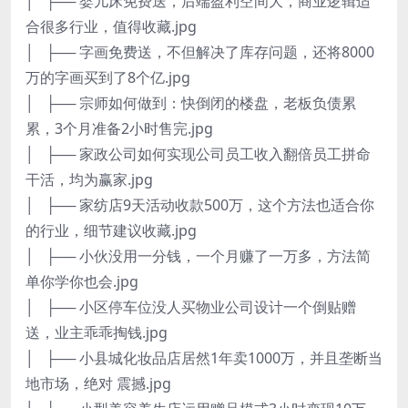
│ ├── 婴儿床免费送，后端盈利空间大，商业逻辑适
合很多行业，值得收藏.jpg
│ ├── 字画免费送，不但解决了库存问题，还将8000
万的字画买到了8个亿.jpg
│ ├── 宗师如何做到：快倒闭的楼盘，老板负债累
累，3个月准备2小时售完.jpg
│ ├── 家政公司如何实现公司员工收入翻倍员工拼命
干活，均为赢家.jpg
│ ├── 家纺店9天活动收款500万，这个方法也适合你
的行业，细节建议收藏.jpg
│ ├── 小伙没用一分钱，一个月赚了一万多，方法简
单你学你也会.jpg
│ ├── 小区停车位没人买物业公司设计一个倒贴赠
送，业主乖乖掏钱.jpg
│ ├── 小县城化妆品店居然1年卖1000万，并且垄断当
地市场，绝对 震撼.jpg