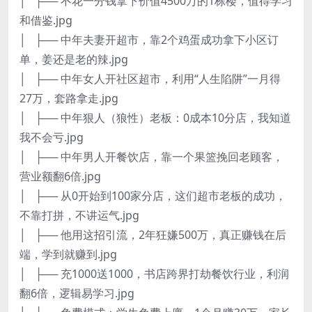
│ ├── 不花一分钱拿下价值4500万的1栋楼，值得学习
和借鉴.jpg
│ ├── 中年夫妻开超市，靠2个鸡蛋成功拿下小区订
单，姜还是老的辣.jpg
│ ├── 中年女人开社区超市，利用“人生陷阱”一月得
27万，套路拿走.jpg
│ ├── 中年狠人（狼性）老板：0成本10分店，我知道
我不会亏.jpg
│ ├── 中年男人开餐饮店，靠一个果篮挽回老顾客，
营业额翻6倍.jpg
│ ├── 从0开始到100家分店，这们超市老板的成功，
不靠打拼，不讲运气.jpg
│ ├── 他用这招引流，2年狂嫌500万，真正赚钱在后
端，学到就赚到.jpg
│ ├── 充1000送1000，书店跨界打劫餐饮行业，利润
翻6倍，逻辑易学习.jpg