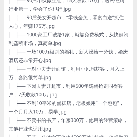
│ ├── 90后小伙做生意，15天收款170万，送汽做到
行业第一，学会了你也行.jpg
│ ├── 90后美女开超市，“零钱全免，零食白送”抓住
人心，年赚175万.jpg
│ ├── 1000家工厂败给1家，就靠免费模式，从快倒闭
到垄断市场，真简单.jpg
│ ├── 一场100万级别的婚礼，新人没给一分钱，婚庆
酒店还非常开心.jpg
│ ├── 一对小夫妻开面馆，利用小风扇获客，月入上
万，套路很简单.jpg
│ ├── 下岗夫妻开超市，利用500年鸡蛋抢走同得客
户，7天收款100万.jpg
│ ├── 不到10平米的蛋糕店，老板娘用”一个包包“，
一个月月入10万，易学.jpg
│ ├── 不卖书的书店，年赚300万，他用的经营策略，
其他行业也适用.jpg