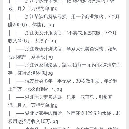
│ ├── 浙江小伙开米粉店，把“薄利多销发挥到了极
致，月入上万很简单.jpg
│ ├── 浙江某酒店持续亏损，用一个商业策略，2个月
赚2000万，你能行.jpg
│ ├── 浙江美女开服装店，”不卖衣服送衣服，3个月
收入400万，太强了.jpg
│ ├── 浙江老板开烧烤店，学别人玩美色诱惑，结果
亏到破产，别学他.jpg
│ ├── 浙江这家服装店，靠“羽绒服一元购”快速清空库
存，赚得盆满钵满.jpg
│ ├── 混迹社会多年一事无成，30岁做生意，年盈利
上千万，怎么做到的？.jpg
│ ├── 湖北老夫妻卖烧饼，只用一瓶可乐，引爆客
流，月入上万很简单.jpg
│ ├── 湖北这家牛肉面馆，吃面还送129元的水杯，老
板用这招月收入10万.jpg