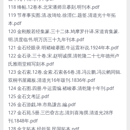
118 绛帖.12卷本.北宋潘师旦摹刻.明刊本.pdf
119 节孝事实图.清.改琦绘.徐渭仁.题签.清道光十年拓
本.pdf
120 金刚般若经集篆.三十二体.鸠摩罗什译.宋道肯集篆.
明.洪度临书.明万历三十九年刊本.pdf
121 金石经眼录.明褚峻摹图.牛运震补说.1924年本.pdf
122 金石录.三十卷.宋.赵明诚撰.清乾隆二十七年德州卢
氏雅雨堂精写刻本.pdf
123 金石索.12卷.金索.石索各6卷.清.冯云鹏.冯云鹓同辑.
双桐书屋藏板.清道光16年跋刊.1836年.pdf
124 金石图.四册.牛运震编.褚峻摹.清乾隆十年刊.pdf
125 金石文考証.pdf
126 金石游戯.坤.市島謙吉.編.pdf
127 金石苑.5册.三巴孴古志.清刘喜海撰.清道光28序
刊.1848年.pdf
128 金文拓本.经折装.民国拓本.pdf