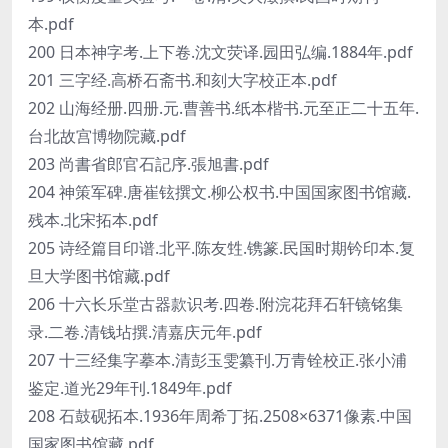
本.pdf
200 日本神字考.上下卷.沈文荧译.园田弘编.1884年.pdf
201 三字经.高桥石斋书.和刻大字校正本.pdf
202 山海经册.四册.元.曹善书.纸本楷书.元至正二十五年.
台北故宫博物院藏.pdf
203 尚書省郎官石記序.張旭書.pdf
204 神策军碑.唐崔铉撰文.柳公权书.中国国家图书馆藏.
残本.北宋拓本.pdf
205 诗经篇目印谱.北平.陈友甡.镌篆.民国时期钤印本.复
旦大学图书馆藏.pdf
206 十六长乐堂古器款识考.四卷.附浣花拜石轩镜铭集
录.二卷.清钱坫撰.清嘉庆元年.pdf
207 十三经集字摹本.清彭玉雯纂刊.万青铨校正.张小浦
鉴定.道光29年刊.1849年.pdf
208 石鼓砚拓本.1936年周希丁拓.2508×6371像素.中国
国家图书馆藏.pdf