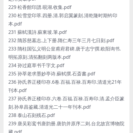
229 松香館印譜.硯湖.收集.pdf
230 松雪堂印萃.四册.清.郭启翼篆刻.清乾隆时期钤印
本.pdf
231 蘇軾漢詩.蘇東坡.筆.pdf
232 隋苏慈墓志.上下册.隋仁寿三年三月七日刻.pdf
233 隋柱国弘义明公皇甫府君碑.唐于志宁撰.欧阳询书.
明拓原刻.清拓翻刻两版本.pdf
234 孙过庭草书千字文.pdf
235 孙莘老求墨妙亭诗.蘇軾撰.石斎書.pdf
236 孙氏养正楼印存.6卷.百福.百禄.百寿印.清道光21年
刊本.pdf
237 孙氏养正楼印存.六卷.百福.百禄.百寿印.清.孟介臣篆
刻.孙阜昌鉴藏.清道光二十一年刊本.pdf
238 泰山石刻残石.pdf
239 唐吴彩鸾书唐韵册.唐韵并原序二则.台北故宫博物院
藏.pdf