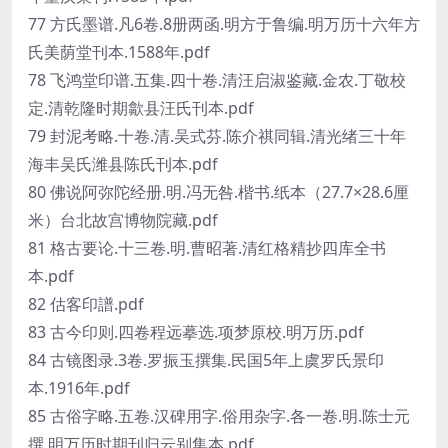
77 方氏墨谱.凡6卷.8册两函.明方于鲁编.明万历十六年方
氏美荫堂刊本.1588年.pdf
78 飞鸿堂印谱.五集.四十卷.清汪启淑鉴藏.金农.丁敬校
定.清乾隆时期歙县汪氏刊本.pdf
79 封泥考略.十卷.清.吴式芬.陈介祺同辑.清光绪三十年
海丰吴氏潍县陈氏刊本.pdf
80 佛说阿弥陀经册.明.冯无咎.楷书.纸本（27.7×28.6厘
米）台北故宫博物院藏.pdf
81 格古要论.十三卷.明.曹昭著.清红格精抄四库全书
本.pdf
82 估客印譜.pdf
83 古今印则.四卷程远摹选.项梦原校.明万历.pdf
84 古镜图录.3卷.罗振玉撰集.民国5年上虞罗氏景印
本.1916年.pdf
85 古俗字略.五卷.汉碑用字.俗用杂字.各一卷.明.陈士元
撰.明万历时期刊归云别集本.pdf