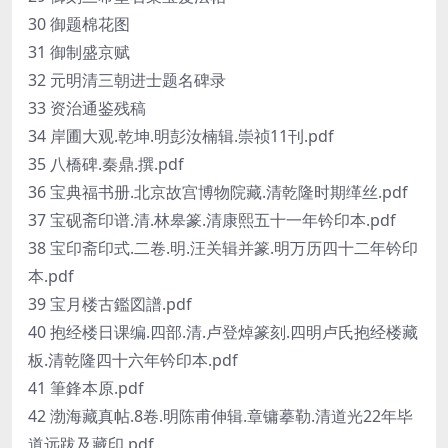
30 御题棉花图
31 御制盛京赋
32 元明清三朝进士题名碑录
33 资治通鉴残稿
34 岸圃大观.乾坤.明彭汝楠辑.崇祯11刊.pdf
35 八橋碑.秦鼎.撰.pdf
36 宝典福书册.北京故宫博物院藏.清乾隆时期缂丝.pdf
37 宝砚斋印谱.清.林皋篆.清康熙五十一年钤印本.pdf
38 宝印斋印式.二卷.明.汪关辑并篆.明万历四十二年钤印
本.pdf
39 宝月楼古鑑図譜.pdf
40 抱经楼日课编.四部.清.卢登焯篆刻.四明卢氏抱经楼藏
板.清乾隆四十六年钤印本.pdf
41 筆鋒本原.pdf
42 渤海藏真帖.8卷.明陈甫伸辑.章镛摹勒.清道光22年毕
道远跋及藏印.pdf