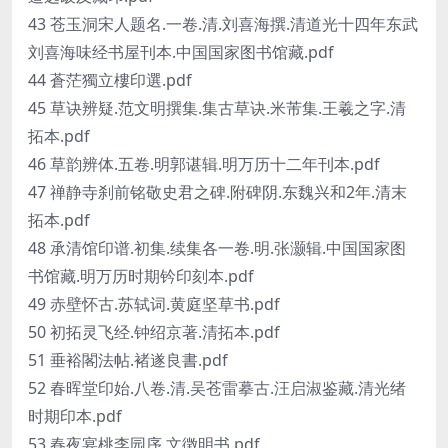
43 苍玉洞宋人题名.一卷.清.刘喜海撰.清道光十四年东武
刘喜海味经书屋刊本.中国国家图书馆藏.pdf
44 蒼茫獨立樓印選.pdf
45 草诀辨疑.范文明撰集.集古草诀.米芾集.王羲之字.清
拓本.pdf
46 草韵辨体.五卷.明郭谌辑.明万历十二年刊本.pdf
47 禅静寺刹前铭敬史君之碑.附碑阴.东魏兴和2年.清末
拓本.pdf
48 承清馆印谱.初集.续集各一卷.明.张灏辑.中国国家图
书馆藏.明万历时期钤印刻本.pdf
49 赤壁怀古.苏轼词.黄庭坚草书.pdf
50 初拓灵飞经.钟绍京著.清拓本.pdf
51 垂裕閣法帖.褚遂良書.pdf
52 春晖堂印始.八卷.清.吴苍雷摹古.汪启淑鉴藏.清光绪
时期印本.pdf
53 春夜宴桃李园序.文徴明书.pdf