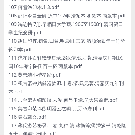
107 何雪漁印本.1-3.pdf
108 郃阳令曹全碑.汉中平2年.清拓本.和拓本.两版本.pdf
109 鸿迹帖.7册.早稻田大学藏.1906至1908年清国留日
学生纪念册.pdf
110 胡氏印存.初集.四卷.明.胡正言篆.清顺治四年十竹斋
钤印本.pdf
111 浣花拜石轩镜铭集录.2卷.清.钱坫著.清嘉庆时期.民
国10年海宁陈氏百一庐.两版本.pdf
112 黄忠端小楷孝经.pdf
113 积古斋钟鼎彝器款识.十卷.清.阮元著.清嘉庆九年刊
本.pdf
114 吉金斋古铜印谱.六卷.何昆玉辑.吴大澂鉴定.pdf
115 集古印范.4卷.明潘云杰辑.万历35序刊.pdf
116 集石鼓文.pdf
117 蒋氏游艺祕录.二卷.九种.清.蒋衡等撰.潘浚书.清乾隆
五十九年精写刊本.pdf