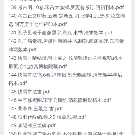
139 考古图.10卷.宋吕大临撰.罗更翁考订.明初刊本.pdf
140 考古正文印薮.五卷.缺卷五.明.张学礼汇选.刘汝立同
选.明万历十七年钤印本.pdf
141 孔子见老子画像题字.东汉.隶书.清末拓本.pdf
142 孔子庙堂碑.唐虞世南撰并书.翻刻.西庙堂碑.东庙堂
碑两版本.pdf
143 快雪时晴帖册.晋王羲之书.清乾隆画兰亭观鹅.纸本
册页.台北故宫博物院藏.pdf
144 快雪堂法书.6卷.冯铨辑.刘光暘摹镌.清乾隆44年后
拓本.pdf
145 快雪堂法書.pdf
146 兰亭修禊图.宋李公麟绘.清乾隆时期拓本.pdf
147 蘭亭序.王羲之.書.pdf
148 琅邪代酔編.巻之9.張鼎思.撰.pdf
149 李陽冰三墳碑.pdf
150 理蕫轩增广金石韵府.不分卷.附玉篇字略一卷.明.朱