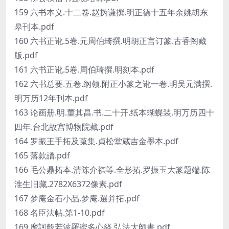
159 六书本义.十二卷.赵㧑谦撰.明正德十五年余姚胡东
皋刊本.pdf
160 六书正讹.5卷.元周伯琦撰.明胡正言订篆.古香阁藏
版.pdf
161 六书正讹.5卷.周伯琦撰.明刻本.pdf
162 六书总要.五卷.纲领.附正小篆之讹一卷.明吴元满撰.
明万历12年刊本.pdf
163 论画册.明.董其昌.书.二十开.纸本蝴蝶装.明万历四十
四年.台北故宫博物院藏.pdf
164 罗振王手拓及蒐集.貞松堂蔵吉金墨本.pdf
165 落款譜.pdf
166 毛公鼎拓本.清陈介祺等.全形拓.罗振玉大篆题端.陈
淮生旧藏.2782X6372像素.pdf
167 梦庵金石小品.梦庵.選并拓.pdf
168 名臣法帖.第1-10.pdf
169 摩訶般若波羅蜜多心経.弘法大師書.pdf