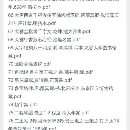
年.658年.清拓本.pdf
66 大唐西京千福寺多宝佛塔感应碑.唐颜真卿书.清嘉庆
21年应让跋.明拓本.pdf
67 大雅堂楷書千字文.乾坤.池大雅書.pdf
68 大雅行書般若心经.池無名書.pdf
69 大字结构八十四法.明.李淳撰.写本.龙谷大学图书馆
藏.pdf
70 蕩陰令張遷碑.pdf
71 道德经.晋右軍王羲之.書.邨井漸.編.pdf
72 吊屈原賦.賈誼撰.石斎書.pdf
73 多宝塔碑.唐.颜真卿.书.北宋拓本.东京国立博物馆
藏.pdf
74 額字集.pdf
75 二程印譜.巻之1-2.程遠.程大年篆.pdf
76 二王帖.2卷.目录评释2卷.晋王羲之.王献之书.万历13
年董汉策刊.1585年.pdf