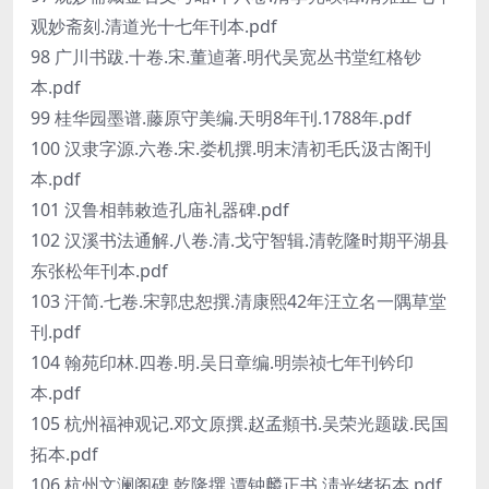
观妙斋刻.清道光十七年刊本.pdf
98 广川书跋.十卷.宋.董逌著.明代吴宽丛书堂红格钞
本.pdf
99 桂华园墨谱.藤原守美编.天明8年刊.1788年.pdf
100 汉隶字源.六卷.宋.娄机撰.明末清初毛氏汲古阁刊
本.pdf
101 汉鲁相韩敕造孔庙礼器碑.pdf
102 汉溪书法通解.八卷.清.戈守智辑.清乾隆时期平湖县
东张松年刊本.pdf
103 汗简.七卷.宋郭忠恕撰.清康熙42年汪立名一隅草堂
刊.pdf
104 翰苑印林.四卷.明.吴日章编.明崇祯七年刊钤印
本.pdf
105 杭州福神观记.邓文原撰.赵孟頫书.吴荣光题跋.民国
拓本.pdf
106 杭州文澜阁碑.乾隆撰.谭钟麟正书.淸光绪拓本.pdf