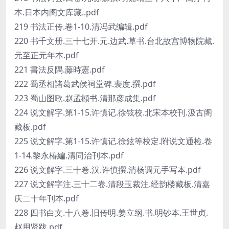
本.日本内阁文库藏..pdf
219 书法正传.卷1-10.清冯武编辑.pdf
220 书千文册.三十七开.元.边武.草书.台北故宫博物院藏.
元至正元年本.pdf
221 書法反隅.藤時憲.pdf
222 蜀丞相諸葛武侯祠堂碑.裴度.撰.pdf
223 蜀山图歌.赵孟頫书.清那彦成集.pdf
224 说文解字.第1-15.许慎记.徐铉校.北宋本校刊.汲古阁
藏板.pdf
225 说文解字.第1-15.许慎记.徐鉉等校定.附说文通检.卷
1-14.黎永椿編.清同治刊本.pdf
226 说文解字.三十卷.汉.许慎撰.清杨调元手写本.pdf
227 说文解字注.三十二卷.清段玉裁注.经韵楼藏板.清嘉
庆二十年刊本.pdf
228 四书白文.十八卷.旧传明.姜立纲.书.明钞本.王世贞.
赵用贤跋.pdf