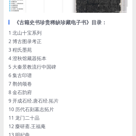
《古籍史书珍贵稀缺珍藏电子书》目录：
1 北山十宝系列
2 博古图录考正
3 程氏墨苑
4 澄秋馆藏器拓本
5 大秦景教流行中国碑
6 集古印谱
7 鹡鸰颂卷
8 金石韵府
9 开成石经.唐石经.拓片
10 历代石刻墓志拓片
11 龙门二十品
12 麋研斋.王福庵
13 明妃曲