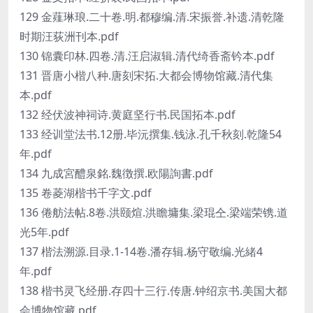
129 金薤琳琅.二十卷.明.都穆编.清.宋振誉.补遗.清乾隆
时期汪荻洲刊本.pdf
130 锦囊印林.四卷.清.汪启淑辑.清代绮香斋钤本.pdf
131 晋唐小楷八种.唐刻宋拓.大都会博物馆藏.清代集
本.pdf
132 经伏波神祠诗.黄庭坚行书.民国拓本.pdf
133 经训堂法书.12册.毕沅撰集.钱泳.孔千秋刻.乾隆54
年.pdf
134 九成宮醴泉銘.魏徴撰.欧陽詢書.pdf
135 卷菱湖楷书千字文.pdf
136 倦舫法帖.8卷.洪颐煊.洪瞻墉集.梁琨仝.梁端荣镌.道
光5年.pdf
137 楷法溯源.目录.1-14卷.潘存辑.杨守敬编.光緒4
年.pdf
138 楷书灵飞经册.存四十三行.传唐.钟绍京书.美国大都
会博物馆藏.pdf