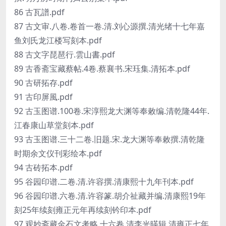
86 古瓦譜.pdf
87 古文审.八卷.卷首一卷.清.刘心源撰.清光绪十七年嘉
鱼刘氏龙江楼写刻本.pdf
88 古文字琵琶行.雲山書.pdf
89 古香斋宝藏蔡帖.4卷.蔡襄书.宋珏集.清拓本.pdf
90 古研拓存.pdf
91 古印屏風.pdf
92 古玉图谱.100卷.宋淳熙龙大渊等奉敕编.清乾隆44年.
江春康山草堂刻本.pdf
93 古玉图谱.三十二卷.旧题.宋.龙大渊等奉敕撰.清乾隆
时期余文仪刊彩绘本.pdf
94 古砖拓本.pdf
95 谷园印谱.二卷.清.许容撰.清康熙十九年刊本.pdf
96 谷园印谱.六卷.清.许容篆.胡介祉藏并编.清康熙19年
刻25年续刻雍正元年再续刻钤印本.pdf
97 观妙斋藏金石文考略.十六卷.清李光暎辑.清雍正七年