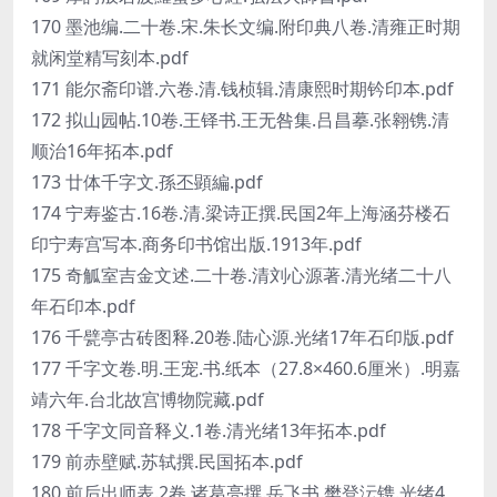
170 墨池编.二十卷.宋.朱长文编.附印典八卷.清雍正时期
就闲堂精写刻本.pdf
171 能尔斋印谱.六卷.清.钱桢辑.清康熙时期钤印本.pdf
172 拟山园帖.10卷.王铎书.王无咎集.吕昌摹.张翱镌.清
顺治16年拓本.pdf
173 廿体千字文.孫丕顕編.pdf
174 宁寿鉴古.16卷.清.梁诗正撰.民国2年上海涵芬楼石
印宁寿宫写本.商务印书馆出版.1913年.pdf
175 奇觚室吉金文述.二十卷.清刘心源著.清光绪二十八
年石印本.pdf
176 千甓亭古砖图释.20卷.陆心源.光绪17年石印版.pdf
177 千字文卷.明.王宠.书.纸本（27.8×460.6厘米）.明嘉
靖六年.台北故宫博物院藏.pdf
178 千字文同音释义.1卷.清光绪13年拓本.pdf
179 前赤壁赋.苏轼撰.民国拓本.pdf
180 前后出师表.2卷.诸葛亮撰.岳飞书.樊登沄镌.光绪4