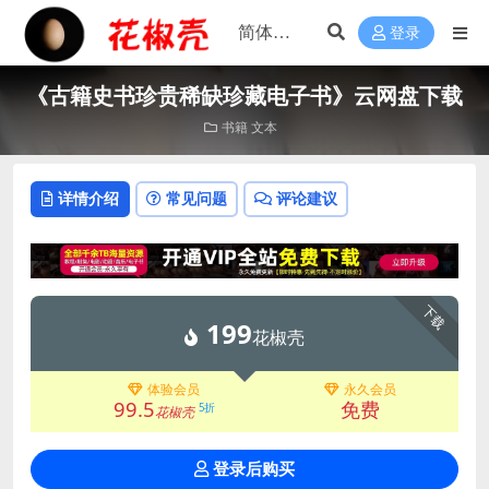
登录
《古籍史书珍贵稀缺珍藏电子书》云网盘下载
书籍
文本
详情介绍
常见问题
评论建议
下载
199
花椒壳
体验会员
永久会员
99.5
免费
5折
花椒壳
登录后购买