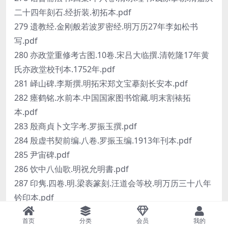
二十四年刻石.经折装.初拓本.pdf
279 遗教经.金刚般若波罗密经.明万历27年李如松书
写.pdf
280 亦政堂重修考古图.10卷.宋吕大临撰.清乾隆17年黄
氏亦政堂校刊本.1752年.pdf
281 峄山碑.李斯撰.明拓宋郑文宝摹刻长安本.pdf
282 瘗鹤铭.水前本.中国国家图书馆藏.明末割裱拓
本.pdf
283 殷商貞卜文字考.罗振玉撰.pdf
284 殷虚书契前编.八卷.罗振玉编.1913年刊本.pdf
285 尹宙碑.pdf
286 饮中八仙歌.明祝允明書.pdf
287 印隽.四卷.明.梁袠篆刻.汪道会等校.明万历三十八年
钤印本.pdf
288 印人画像.西泠印社编.1914.pdf
首页
分类
会员
我的
289 印史.5卷.明何通撰.明天启刻钤印本.pdf