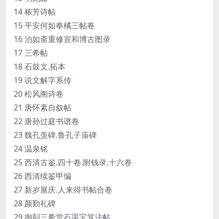
14 秾芳诗帖
15 平安何如奉橘三帖卷
16 泊如斋重修宣和博古图录
17 三希帖
18 石鼓文.拓本
19 说文解字系传
20 松风阁诗卷
21 唐怀素自叙帖
22 唐孙过庭书谱卷
23 魏孔羡碑.鲁孔子庙碑
24 温泉铭
25 西清古鉴.四十卷.附钱录.十六卷
26 西清续鉴甲编
27 新岁展庆.人来得书帖合卷
28 颜勤礼碑
29 御刻三希堂石渠宝笈法帖