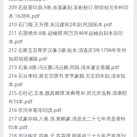
209 石鼓斋印鼎.9卷.余藻篆刻.吴彬校订.明崇祯元年钤印
本.1628年.pdf
210 石门颂.王升撰.东汉建和2年刻.民国拓本.pdf
211 石墨镌华.8卷.赵崡撰.明万历46年赵崡自刻本后印
本.pdf
212 石桥五百尊罗汉像.5册.拓本.清嘉庆3年1798年常州
知府胡观澜跋.pdf
213 石索.4册.冯云鹏.冯云鹓.同辑.清末邃古斋藏.pdf
214 石台孝经.唐玄宗撰书.李亨篆额.天宝四年刻.清末拓
本.pdf
215 石柱记.五卷.颜真卿撰.朱彜尊补.郑元庆笺释.清康熙
年刊本.pdf
216 市河米菴等印譜.pdf
217 试篆存稿.八卷.清.黄鹓篆.清道光二十七年求是斋钤
印本.pdf
218 书法钩玄.四卷.元.苏霖撰.明嘉靖三十六年严嵩序刊