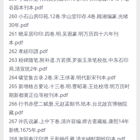
谷园本刊本.pdf
260 小石山房印苑.12卷.学山堂印存.4卷.顾湘编篆.光绪
30年.pdf
261 晓采居印印.四卷.明.吴迥篆.明万历四十六年刊
本.pdf
262 孝経印譜.pdf
263 校碑随笔.附补遗.方若撰.罗振玉亲笔校批.中东石印
局.清宣统2年.pdf
264 啸堂集古录.2卷.宋.王俅著.明代影宋刊本.pdf
265 新增格古要论.十三卷.明.曹昭著.王佐校増.明万历时
期新都黄正位等校刊本.pdf
266 行书赤壁二赋册.元赵孟頫书.纸本.台北故宫博物院
藏.pdf
267 许氏说篆.上中下卷.清许容编.师古斋藏板.康熙14年
新镌.1675年.pdf
268 溆园秦汉印谱.元和杨氏藏.清光緖时期钤印本.pdf