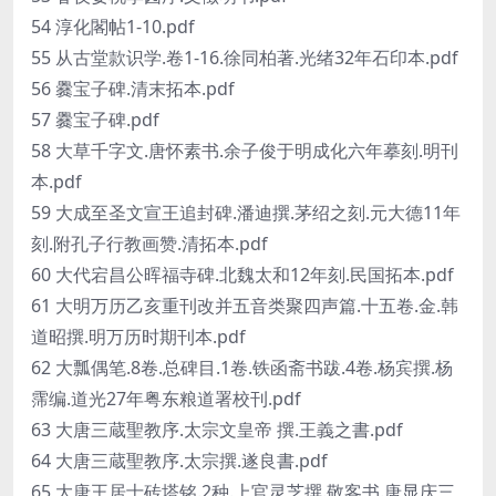
54 淳化閣帖1-10.pdf
55 从古堂款识学.卷1-16.徐同柏著.光绪32年石印本.pdf
56 爨宝子碑.清末拓本.pdf
57 爨宝子碑.pdf
58 大草千字文.唐怀素书.余子俊于明成化六年摹刻.明刊
本.pdf
59 大成至圣文宣王追封碑.潘迪撰.茅绍之刻.元大德11年
刻.附孔子行教画赞.清拓本.pdf
60 大代宕昌公晖福寺碑.北魏太和12年刻.民国拓本.pdf
61 大明万历乙亥重刊改并五音类聚四声篇.十五卷.金.韩
道昭撰.明万历时期刊本.pdf
62 大瓢偶笔.8卷.总碑目.1卷.铁函斋书跋.4卷.杨宾撰.杨
霈编.道光27年粤东粮道署校刊.pdf
63 大唐三蔵聖教序.太宗文皇帝 撰.王義之書.pdf
64 大唐三蔵聖教序.太宗撰.遂良書.pdf
65 大唐王居士砖塔铭.2种.上官灵芝撰.敬客书.唐显庆三