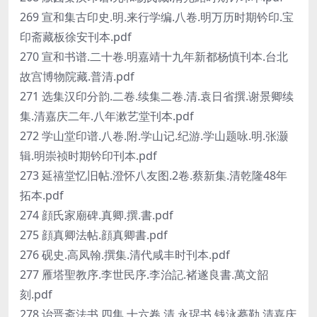
269 宣和集古印史.明.来行学编.八卷.明万历时期钤印.宝
印斋藏板徐安刊本.pdf
270 宣和书谱.二十卷.明嘉靖十九年新都杨慎刊本.台北
故宫博物院藏.普清.pdf
271 选集汉印分韵.二卷.续集二卷.清.袁日省撰.谢景卿续
集.清嘉庆二年.八年漱艺堂刊本.pdf
272 学山堂印谱.八卷.附.学山记.纪游.学山题咏.明.张灏
辑.明崇祯时期钤印刊本.pdf
273 延禧堂忆旧帖.澄怀八友图.2卷.蔡新集.清乾隆48年
拓本.pdf
274 顔氏家廟碑.真卿.撰.書.pdf
275 顔真卿法帖.顔真卿書.pdf
276 砚史.高凤翰.撰集.清代咸丰时刊本.pdf
277 雁塔聖教序.李世民序.李治記.褚遂良書.萬文韶
刻.pdf
278 诒晋斋法书.四集.十六卷.清.永瑆书.钱泳摹勒.清嘉庆