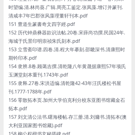
时望编.清.林尚葵.广辑.周亮工鉴定.张凤藻.增订并篆刊.
清咸丰7年巴郡张风藻理董轩刊本.pdf
151 豊道生篆書奇文四字經.pdf
152 历代钟鼎彝器款识法帖.20卷.宋薛尚功撰.民国24年.
海城于氏景印明崇祯朱氏刻本.pdf
153 立雪斋印谱.四卷.清.程大年摹刻.邵畿深书.清康熙时
期钤印本.pdf
154 隶辨.8卷.顾蔼吉撰.清乾隆八年黄晟据康熙57年项氏
玉渊堂刻本重刊.1743年.pdf
155 隶释.27卷.宋洪适编.清乾隆42-43年汪氏楼松书屋
刊.1777-1788年.pdf
156 零散拓本页.加州大学伯克利分校东亚图书馆藏金石
拓本.pdf
157 刘文清公法书.曙海楼帖.存三册.清.刘墉书.清拓本(澳
大利亚国家图书馆藏).pdf
158 柳公权楷书玄秘塔碑.pdf