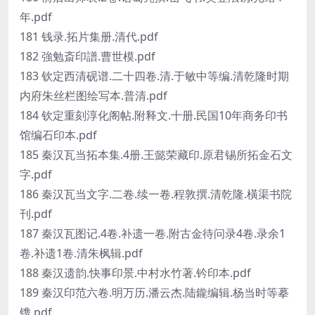
年.pdf
181 钱录.拓片集册.清代.pdf
182 強勉斎印譜.曹世模.pdf
183 钦定西清砚谱.二十四卷.清.于敏中等编.清乾隆时期
内府朱丝栏图绘写本.普清.pdf
184 钦定重刻淳化阁帖.附释文.十册.民国10年商务印书
馆编石印本.pdf
185 秦汉瓦当拓本集.4册.王懿荣藏印.原君锡所拓金石文
字.pdf
186 秦汉瓦当文字.二卷.续一卷.程敦撰.清乾隆.橫渠书院
刊.pdf
187 秦汉瓦图记.4卷.补遗一卷.附古金待问录4卷.录余1
卷.补遗1卷.清朱枫辑.pdf
188 秦汉遗韵.快事印景.中村水竹著.钤印本.pdf
189 秦汉印范六卷.明万历.潘云杰.陆鑨编辑.杨当时等摹
镌.pdf