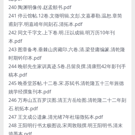
240 陶渊明像传.赵孟頫书.pdf
241 停云馆帖.12卷.文徵明辑.文彭.文嘉摹勒.温恕.章简
甫刻字.明嘉靖年间刻石.清拓本.pdf
242 同文千字文.上下卷.明.汪以成辑.明万历10年刊
本.pdf
243 图章备考.垂棘山房藏印.六卷.清.梁登庸编篆.清乾隆
时期钤印本.pdf
244 晚邨先生家训真迹.5卷.吕留良撰.清康熙42年影刊手
稿本.pdf
245 晚香堂苏帖.十二卷.宋.苏轼书.清乾隆五十三年旌德
姚学经撰集刊本.pdf
246 万寿山五百罗汉图.清王方岳绘图.清乾隆二十二年刻
石.初拓本.pdf
247 王文成公遗象.清光绪7年杜瑞徴拓本.pdf
248 王阳明行书太极图说.宋周敦颐撰.明王阳明书.清末
填墨本.pdf