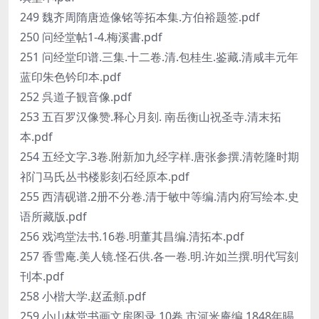
249 魏齐周隋唐造像铭等拓本集.方伯裕题签.pdf
250 问经堂帖1-4.梅溪書.pdf
251 问经堂印谱.三集.十二卷.清.包桂生.鉴藏.清咸丰元年
蓝印朱色钤印本.pdf
252 呉道子観音像.pdf
253 五百罗汉像赞.释心月刻. 南岳衡山祝圣寺.清末拓
本.pdf
254 五经文字.3卷.附新加九经字样.唐张参撰.清乾隆时期
祁门马氏丛书楼影刻石经原本.pdf
255 西清砚谱.2册不分卷.清于敏中等编.清内府写绘本.史
语所藏版.pdf
256 戏鸿堂法书.16卷.明董其昌编.清拓本.pdf
257 香雪庵.美人镜.怪石供.各一卷.明.许如兰撰.明代写刻
刊本.pdf
258 小楷大学.赵孟頫.pdf
259 小山林堂书画文房图录.10卷.市河米庵编.1848年晹