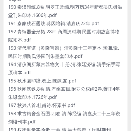
190 秦汉印统.8卷.明罗王常编.明万历34年新都吴氏树滋
堂刊朱印本.1606年.pdf
191 秦篆残石题跋.蒋因培辑.清嘉庆22年.pdf
192 青铜器全形拓.28种.商周汉时期.民国时期故宫博物
院拓本.pdf
193 清代宝谱（乾隆宝谱）清乾隆十三年定本.陶湘.辑.
民国时期陶氏涉园刊朱墨套印本.pdf
194 清仪阁所藏古器物文.十册.清.张廷济编.清手拓手写
原稿本.pdf
195 秋水園印譜.巻上.陳錬.篆.pdf
196 秋闲戏铁.8卷.清.严乘篆辑.附罗公权续2卷.雍正4年
朱绿套印本.1726年.pdf
197 秋兴八首.杜甫诗.怀素书.pdf
198 求古精舍金石图.四卷.清.陈经编.清嘉庆二十三年说
剑楼刊本.pdf
199 权衡度量实验考.一卷.清.吴大澂撰.民国时期刊