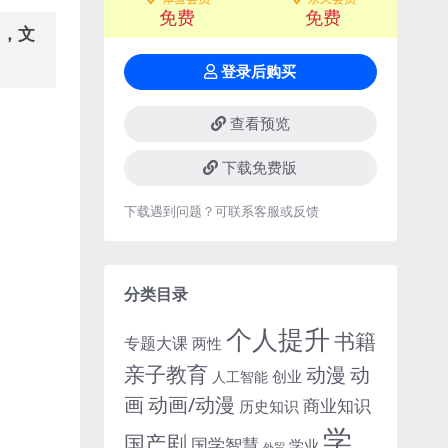
免费
免费
用，文
登录后购买
查看预览
下载免费版
下载遇到问题？可联系客服或反馈
分类目录
个人提升
书籍
专题大课
两性
亲子教育
动
动漫
创业
人工智能
画
动画/动漫
商业知识
历史知识
学
国产剧
国学智慧
学业
外贸