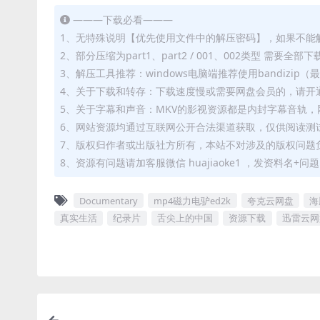
———下载必看———
1、无特殊说明【优先使用文件中的解压密码】，如果不能
2、部分压缩为part1、part2 / 001、002类型 需
3、解压工具推荐：windows电脑端推荐使用bandizi
4、关于下载和转存：下载速度慢或需要网盘会员的，请开通
5、关于字幕和声音：MKV的影视资源都是内封字幕音轨，网
6、网站资源均通过互联网公开合法渠道获取，仅供阅读测
7、版权归作者或出版社方所有，本站不对涉及的版权问题
8、资源有问题请加客服微信 huajiaoke1 ，发资料名+
Documentary
mp4磁力电驴ed2k
夸克云网盘
海
真实生活
纪录片
舌尖上的中国
资源下载
迅雷云网