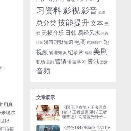
习资料
影视
影音
思维
技能提升
总分类
文本
无
日韩
无损音乐
易经风水
损
沟通
电商
短
漫画
理财知识
电脑软件
法国
美剧
视频
纪录片
管理知识
编程
资讯
营销
语言学习
职场
英剧
运营
站：
音频
文章展示
并用真
《国王理查德 / 王者理查
(台) / 王者世家(港) / 王者
卢米埃尔
理查德》高清蓝光种子网
0世纪
盘下载
《黑色1847/Black 47/The
影师拍摄