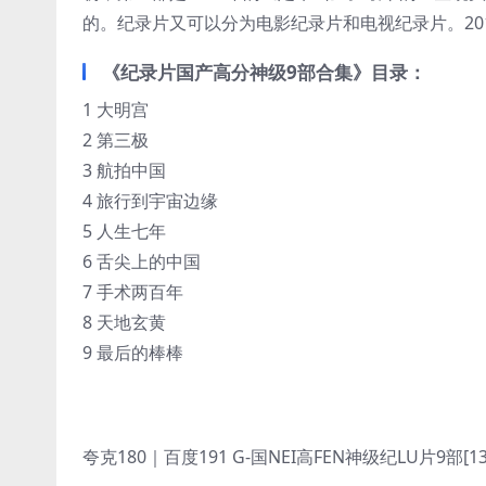
的。纪录片又可以分为电影纪录片和电视纪录片。20
《纪录片国产高分神级9部合集》目录：
1 大明宫
2 第三极
3 航拍中国
4 旅行到宇宙边缘
5 人生七年
6 舌尖上的中国
7 手术两百年
8 天地玄黄
9 最后的棒棒
夸克180｜百度191 G-国NEI高FEN神级纪LU片9部[137.