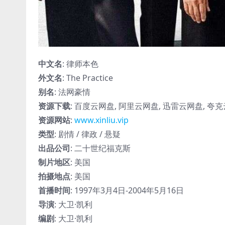
中文名
: 律师本色
外文名
: The Practice
别名
: 法网豪情
资源下载
: 百度云网盘, 阿里云网盘, 迅雷云网盘, 夸克
资源网站
:
www.xinliu.vip
类型
: 剧情 / 律政 / 悬疑
出品公司
: 二十世纪福克斯
制片地区
: 美国
拍摄地点
: 美国
首播时间
: 1997年3月4日-2004年5月16日
导演
: 大卫·凯利
编剧
: 大卫·凯利