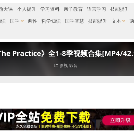
题大课
个人提升
学习资料
亲子教育
语言学习
技能提升
知识
国学
两性
哲学知识
国学智慧
技能提升
文本
e Practice》全1-8季视频合集[MP4/42
影视
影音