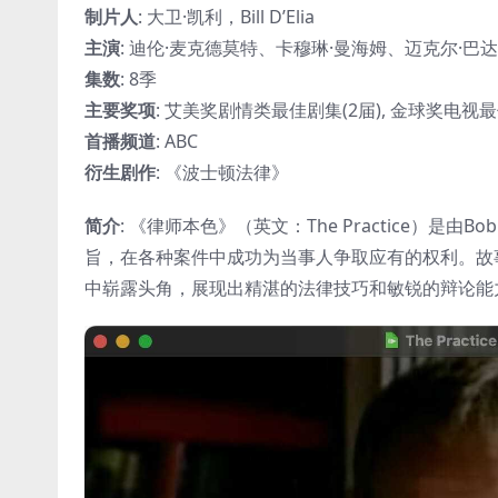
制片人
: 大卫·凯利，Bill D’Elia
主演
: 迪伦·麦克德莫特、卡穆琳·曼海姆、迈克尔·巴
集数
: 8季
主要奖项
: 艾美奖剧情类最佳剧集(2届), 金球奖电视
首播频道
: ABC
衍生剧作
: 《波士顿法律》
简介
: 《律师本色》（英文：The Practice）是
旨，在各种案件中成功为当事人争取应有的权利。故
中崭露头角，展现出精湛的法律技巧和敏锐的辩论能