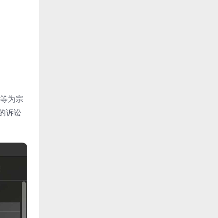
平等为宗
的诉讼