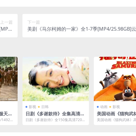
上一篇
下一篇
MP4/
美剧《马尔柯姆的一家》全1-7季[MP4/25.98GB]
网盘下载
下载
影视
日韩
动画
影视
服天堂/
日剧《多谢款待》全集高清72
美国动画《猫狗武
olom
0P-百度云网盘下载
影视频资源-百度云
1492：
日剧《多谢款待》全150集高清720
美国动画《猫狗武林》
种子网盘
P，视频为MP4格，文件大小23.74G
资源，文件大小2.34 
B。...
理，百度...