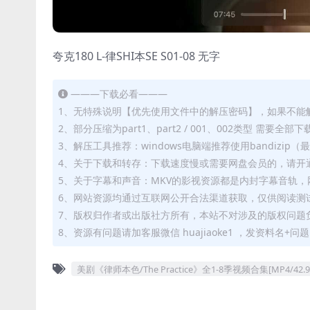
夸克180 L-律SHI本SE S01-08 无字
———下载必看———
1、无特殊说明【优先使用文件中的解压密码】，如果不能
2、部分压缩为part1、part2 / 001、002类型 需
3、解压工具推荐：windows电脑端推荐使用bandizi
4、关于下载和转存：下载速度慢或需要网盘会员的，请开通
5、关于字幕和声音：MKV的影视资源都是内封字幕音轨，网
6、网站资源均通过互联网公开合法渠道获取，仅供阅读测
7、版权归作者或出版社方所有，本站不对涉及的版权问题
8、资源有问题请加客服微信 huajiaoke1 ，发资料名+
美剧《律师本色/The Practice》全1-8季视频合集[MP4/42