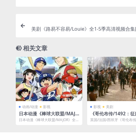
美剧《路易不容易/Louie》全1-5季高清视频合集[
10.89GB]云
相关文章
动画/动漫
影视
影视
美剧
日本动漫《棒球大联盟/MAJO
《哥伦布传/1492：征
R》全6季+2nd日语中字合集
1492: Christophe C
日本动漫《棒球大联盟/MAJOR》全6
英国/法国/西班牙《哥伦布传/
[RMVB/68.19GB]百度云网盘
b》1080P高清蓝光
季+2nd日语中字合集[RMVB/68.1...
征服天堂/1492: Christoph...
下载
下载