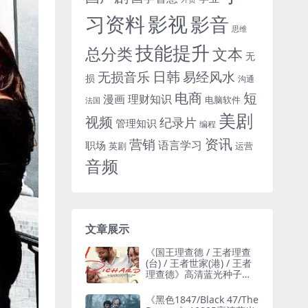
习资料
影视
影音
思维
技能提升
总分类
文本
无
日韩
无损音乐
易经风水
损
沟通
电商
短
漫画
理财知识
电脑软件
法国
美剧
视频
纪录片
管理知识
编程
资讯
营销
语言学习
职场
英剧
运营
音频
文章展示
《国王理查德 / 王者理查
(台) / 王者世家(港) / 王者
理查德》高清蓝光种子网
盘下载
《黑色1847/Black 47/The