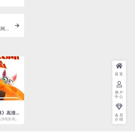
云网盘
首页
用户
中心
林》高清电
会员
网盘下载
高清电影视频
介绍
GB。已做压缩处