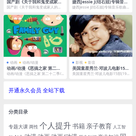
国产剧《关于我和鬼变成家人
婕西Jessie J(结石姐)专辑音乐
的那件事/關於我和鬼變成家人
歌曲合集[FLAC/MP3/3.88G
国产剧《关于我和鬼变成家人的那
婕西Jessie J(结石姐)专辑音乐歌曲
的那件事》1080P超高清电影
B]百度云网盘下载
件事/關於我和鬼變成家人的那件
合集[FLAC/MP3/3.88GB]...
视频[MP4/2.77GB]百度云网
事》1080P超高清...
盘下载
动画
动画/动漫
影视
影音
动画/动漫《恶搞之家 第二十
美国童星秀兰·邓波儿电影15部
二季/Family Guy Season 2
(1934-1939)合集[MKV/AVI/1
动画/动漫《恶搞之家 第二十二季/F
美国童星秀兰·邓波儿电影15部(193
2》全集1080P超高电影清视
9.83GB]百度云网盘下载
amily Guy Season 22》全集...
4-1939)合集[MKV/AVI/19....
频合集英语中字[MP4/2.18G
B]百度云网盘下载
开通永久会员 全站下载
分类目录
个人提升
书籍
亲子教育
专题大课
两性
人工智