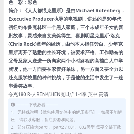
色 彩：
彩色
简介：《人人都恨克里斯》是由Michael Rotenberg，
Executive Producer执导的电视剧，讲述的是80年代
初纽约布鲁克林区一个黑人家庭，三个未成年子女的喜
剧故事，灵感来自艾美奖得主、喜剧明星克里斯·洛克
(Chris Rock)童年的经历，由他本人担任旁白。少年克
里斯离开了熟悉的生长环境，被要求严格、工作勤奋的
父母及家人送进一所离家两个小时路程的高档白人中学
就读，他一方面要在家管好弟妹，另一方面又要全力以
赴克服学校里的种种挑战，于是他的生活中发生了一连
串爆笑故事。
夸克180 R-人REN都HEN克LI斯 1-4季 英中 高清
———下载必看———
1、无特殊说明【优先使用文件中的解压密码】，如果不能解
压，请联系客服，备注资源和问题。
2、部分压缩为part1、part2 / 001、002类型 需要全部下载