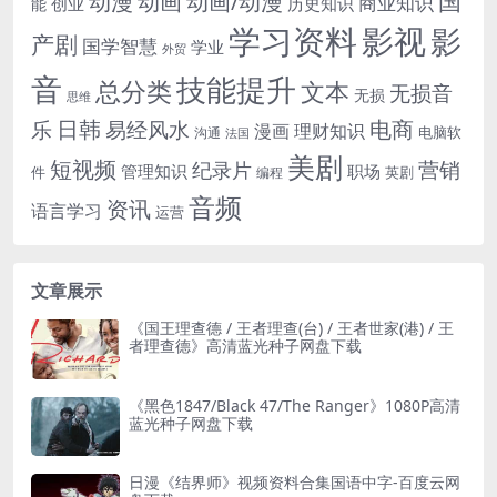
国
动画
动漫
动画/动漫
商业知识
历史知识
创业
能
学习资料
影视
影
产剧
国学智慧
学业
外贸
音
技能提升
总分类
文本
无损音
无损
思维
电商
日韩
乐
易经风水
漫画
理财知识
电脑软
沟通
法国
美剧
短视频
营销
纪录片
管理知识
职场
件
英剧
编程
音频
资讯
语言学习
运营
文章展示
《国王理查德 / 王者理查(台) / 王者世家(港) / 王
者理查德》高清蓝光种子网盘下载
《黑色1847/Black 47/The Ranger》1080P高清
蓝光种子网盘下载
日漫《结界师》视频资料合集国语中字-百度云网