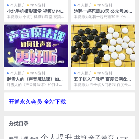
个人提升
学习资料
个人提升
学习资料
小北手机摄影课堂 视频MP4
池聘一起死磕30天 公众号30
[带课件]百度云网盘下载[MP
天运营高阶班 百度云网盘下载
本资源为 小北手机摄影课堂 视频M
本资源为池聘一起死磕30天《公众
4/2.46GB]
[MP3/PDF/608.47MB]
P4[带课件]百度云网盘下载[MP4/2.
号30天运营高阶班》百度云网盘下
46...
载[MP3/PD...
个人提升
学习资料
个人提升
学习资料
胖雪人的《声音魔法课》如何
五子棋入门教程 百度云网盘资
让声音更好听,视频MP4百度云
源分享下载[MP4/1.49GB]
胖雪人的《声音魔法课》如何让声
本资源为 五子棋入门教程 百度云网
网盘下载
音更好听,视频MP4百度云网盘下
盘资源分享下载[MP4/1.49GB]，具
载，已做压缩处理，...
体看...
开通永久会员 全站下载
分类目录
个人提升
书籍
亲子教育
专题大课
两性
人工智