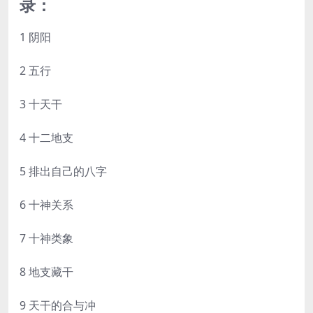
录：
1 阴阳
2 五行
3 十天干
4 十二地支
5 排出自己的八字
6 十神关系
7 十神类象
8 地支藏干
9 天干的合与冲