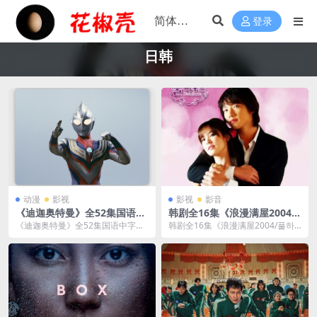
登录
日韩
动漫
影视
影视
影音
《迪迦奥特曼》全52集国语中
韩剧全16集《浪漫满屋2004/
字合集[MKV/89GB]百度+夸克
풀하우스》视频合集网盘下载
《迪迦奥特曼》全52集国语中字合
韩剧全16集《浪漫满屋2004/풀하
+阿里+迅雷网盘下载
集[MKV/89GB]百度+夸克+阿里+迅
우스》视频合集网盘下载，韩语发
雷网盘...
音中文字幕，文...