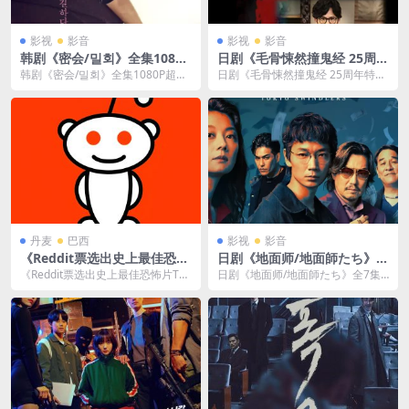
影视
影音
影视
影音
韩剧《密会/밀회》全集1080P
日剧《毛骨悚然撞鬼经 25周年
超高清[MP4/45GB]云网盘下
特别篇》[MP4/1.37GB]云网
韩剧《密会/밀회》全集1080P超高
日剧《毛骨悚然撞鬼经 25周年特别
载
盘下载
清[MP4/45GB]云网盘下载，韩语发
篇》[MP4/1.37GB]云网盘下载，日
音中...
语发...
丹麦
巴西
影视
影音
《Reddit票选出史上最佳恐怖
日剧《地面师/地面師たち》全
片Top100部》1080P[MKV/5
7集1080P[MKV/17GB]云网盘
《Reddit票选出史上最佳恐怖片Top
日剧《地面师/地面師たち》全7集1
31GB]云网盘下载
下载
100部》1080P[MKV/531GB...
080P[MKV/17GB]云网盘下载，日
语发...