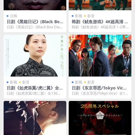
日韩
影视
影音
日剧《黑箱日记》(Black Box
韩剧《鱿鱼游戏》4K超高清 1-
Diaries)1080P超高清视频网
2季视频合集网盘下载
日剧《黑箱日记》(Black Box Diari
韩剧《鱿鱼游戏》4K超高清 1-2季
盘下载
es)1080P超高清视频网盘下...
视频合集网盘下载，韩语发音中文
字幕，使用播放...
影视
影音
影视
影音
日剧《如虎添翼/虎に翼》全1
日剧《东京罪恶/Tokyo Vic
30集日语中字网盘下载
e》全1-2季4K[MP4/115GB]
日剧《如虎添翼/虎に翼》全130集
日剧《东京罪恶/Tokyo Vice》全1-2
云网盘下载
日语中字网盘下载，1080P超高清
季4K[MP4/115GB]云网盘...
视频合集，日...