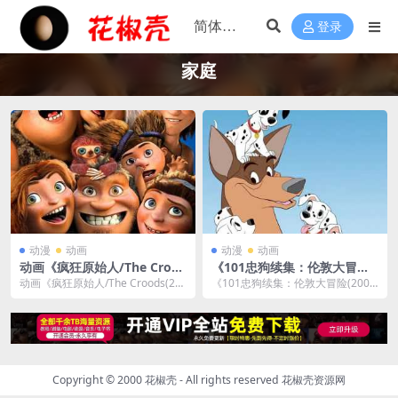
登录
家庭
动漫
动画
动漫
动画
动画《疯狂原始人/The Croo
《101忠狗续集：伦敦大冒险
ds(2013)》[MP4/5.71GB]云
(2003)》[MP4/1.72GB]云网
动画《疯狂原始人/The Croods(20
《101忠狗续集：伦敦大冒险(200
网盘下载
盘下载
13)》1080P[MP4/5.71...
3)》[MP4/1.51GB]云网盘下载，
已...
Copyright © 2000 花椒壳 - All rights reserved
花椒壳资源网