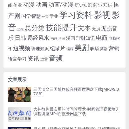
国
动画
动漫
动画/动漫
商业知识
历史知识
创业
能
学习资料
影视
影
产剧
国学智慧
学业
外贸
音
技能提升
总分类
文本
无损音
无损
思维
电商
日韩
乐
易经风水
漫画
理财知识
电脑软
沟通
法国
美剧
短视频
营销
纪录片
管理知识
职场
件
英剧
编程
音频
资讯
语言学习
运营
文章展示
三国演义三国博物传音频百度网盘下载[MP3/9.3
7GB]
大神教你最实用的时间管理术-时间管理视频培训
课程讲座MP4百度云网盘下载
抖名星《抖音小店落地实操特训营》视频课程MP