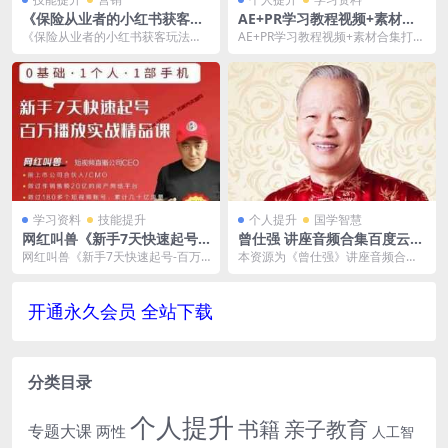
《保险从业者的小红书获客玩
AE+PR学习教程视频+素材合
法》视频+PDF文档-百度云网
集打包《AE速成教学》+《PR
《保险从业者的小红书获客玩法》
AE+PR学习教程视频+素材合集打包
盘下载
速成教学》[MP4/8.95GB]百
已做压缩处理，百度网盘下载后解
《AE速成教学》+《PR速成教学》
度云网盘下载
压使用。0基础带你玩...
[MP4/...
学习资料
技能提升
个人提升
国学智慧
网红叫兽《新手7天快速起号-
曾仕强 讲座音频合集百度云网
百万播放实战精品课》短视频
盘下载（33门课程）[MP3/4.
网红叫兽《新手7天快速起号-百万
本资源为《曾仕强》讲座音频合集
直播课
28GB]
播放实战精品课》短视频直播课,已
百度云网盘下载，收录33门课程完
做压缩处理，下载...
整版，格式为MP3...
开通永久会员 全站下载
分类目录
个人提升
书籍
亲子教育
专题大课
两性
人工智