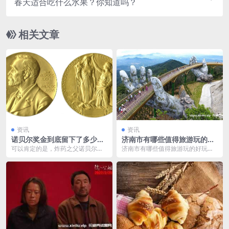
春天适合吃什么水果？你知道吗？
相关文章
资讯
资讯
诺贝尔奖金到底留下了多少
济南市有哪些值得旅游玩的好
钱？一百多年了，花不完吗？
玩地方？推荐哪些？都是什么
可以肯定的是，炸药之父诺贝尔的
济南市有哪些值得旅游玩的好玩地
景点？ 攻略
确给世界留下了一大笔财富，但这
方？推荐哪些？都是什么景点？ 攻
笔钱也没有网友们想象...
略 欢迎来到济南！...