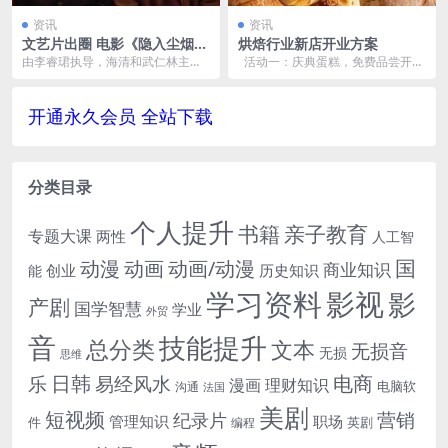
资讯
资讯
文艺片出圈 电影《隐入尘烟》
烘焙行业新店开业方案
票房口碑双逆袭
由李睿珺执导，海清和武仁林主演
​ 活动一：庆典蛋糕，免费品尝开业
的电影《隐入尘烟》近日在视频网
当天由裱花部安排制作桌面蛋糕，
站上线。自7月8日在...
顾客凭购物小票...
开通永久会员 全站下载
分类目录
个人提升
书籍
亲子教育
专题大课
两性
人工智
国
动画
动漫
动画/动漫
商业知识
历史知识
创业
能
学习资料
影视
影
产剧
国学智慧
学业
外贸
音
技能提升
总分类
文本
无损音
无损
思维
电商
日韩
乐
易经风水
漫画
理财知识
电脑软
沟通
法国
美剧
短视频
营销
纪录片
管理知识
职场
件
英剧
编程