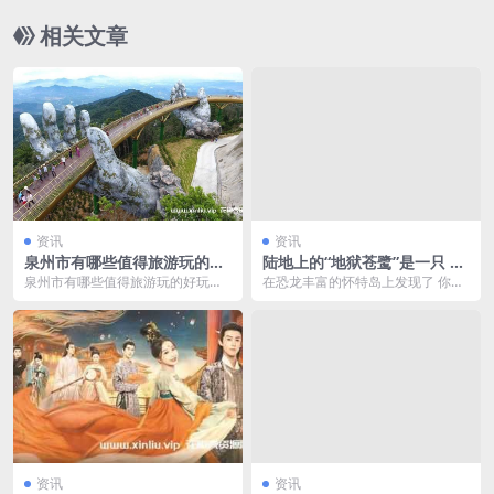
相关文章
资讯
资讯
泉州市有哪些值得旅游玩的好
陆地上的“地狱苍鹭”是一只 30
玩地方？推荐哪些？都是什么
英尺长的水中刺客
泉州市有哪些值得旅游玩的好玩地
在恐龙丰富的怀特岛上发现了 你认
景点？ 攻略
方？推荐哪些？都是什么景点？ 攻
为一种叫做地狱苍鹭的东西会是什
略 欢迎来到福建泉...
么样子？今天生活的...
资讯
资讯