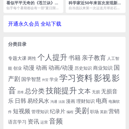
看似平平无奇的《苍兰诀》做
科学家近50年来首次发现新月
对了什么？
岩石
似乎每个暑期都会有一部“夏日限定”
自冷战以来第一次运送月球岩石和
版的爆款，这一次轮到了《苍兰
土壤已经显示出月球远古时期强烈
诀》。 这部由王鹤...
的表面条件的痕迹。花...
开通永久会员 全站下载
分类目录
个人提升
书籍
亲子教育
专题大课
两性
人工智
国
动画
动漫
动画/动漫
商业知识
历史知识
创业
能
学习资料
影视
影
产剧
国学智慧
学业
外贸
音
技能提升
总分类
文本
无损音
无损
思维
电商
日韩
乐
易经风水
漫画
理财知识
电脑软
沟通
法国
美剧
短视频
营销
纪录片
管理知识
职场
件
英剧
编程
音频
资讯
语言学习
运营