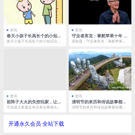
资讯
资讯
春天小孩子长高长个的小知识
守业者库克：掌舵苹果十年 从
注意事项有哪些？
未想成为下一个乔布斯
春天小孩子长高长个的小知识注意
原标题：守业者库克：掌舵苹果十
事项有哪些？ 春天是一个孩子生长
年 从未想成为下一个乔布斯 “难以
发育的重要时期，以...
相信已经10年了...
资讯
资讯
前阵子大火的失控玩家，让我
清明节的来历和传说故事都有
们重新思考何为真实
哪些？你都知道吗？
不知道大家最近有没有去看很火的
清明节的来历和传说故事都有哪
一部电影——《失控玩家》。该片
些？你都知道吗？ 清明节是中国传
讲述一个孤独的银行柜...
统的一个重要节日，其...
开通永久会员 全站下载