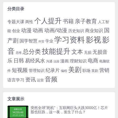
分类目录
个人提升
书籍
亲子教育
专题大课
两性
人工智
国
动画
动漫
动画/动漫
商业知识
历史知识
创业
能
学习资料
影视
影
产剧
国学智慧
学业
外贸
音
技能提升
总分类
文本
无损音
无损
思维
电商
日韩
乐
易经风水
漫画
理财知识
电脑软
沟通
法国
美剧
短视频
营销
纪录片
管理知识
职场
件
英剧
编程
音频
资讯
语言学习
运营
文章展示
突然全球“死机”：互联网巨头大跌3000亿！芯片
股也狂跌，这一夜，发生了什么？