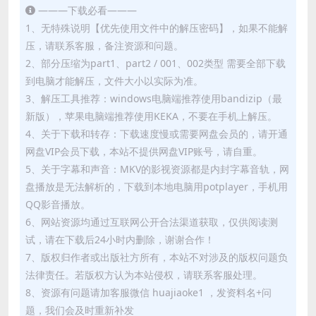
———下载必看———
1、无特殊说明【优先使用文件中的解压密码】，如果不能解
压，请联系客服，备注资源和问题。
2、部分压缩为part1、part2 / 001、002类型 需要全部下载
到电脑才能解压，文件大小以实际为准。
3、解压工具推荐：windows电脑端推荐使用bandizip（最
新版），苹果电脑端推荐使用KEKA，不要在手机上解压。
4、关于下载和转存：下载速度慢或需要网盘会员的，请开通
网盘VIP会员下载，本站不提供网盘VIP账号，请自重。
5、关于字幕和声音：MKV的影视资源都是内封字幕音轨，网
盘播放是无法解析的，下载到本地电脑用potplayer，手机用
QQ影音播放。
6、网站资源均通过互联网公开合法渠道获取，仅供阅读测
试，请在下载后24小时内删除，谢谢合作！
7、版权归作者或出版社方所有，本站不对涉及的版权问题负
法律责任。若版权方认为本站侵权，请联系客服处理。
8、资源有问题请加客服微信 huajiaoke1 ，发资料名+问
题，我们会及时重新补发