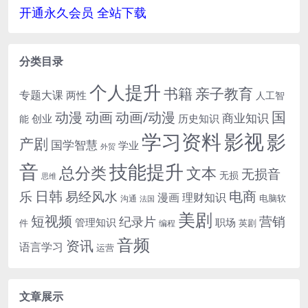
开通永久会员 全站下载
分类目录
个人提升
书籍
亲子教育
专题大课
两性
人工智
国
动画
动漫
动画/动漫
商业知识
历史知识
创业
能
学习资料
影视
影
产剧
国学智慧
学业
外贸
音
技能提升
总分类
文本
无损音
无损
思维
电商
日韩
乐
易经风水
漫画
理财知识
电脑软
沟通
法国
美剧
短视频
营销
纪录片
管理知识
职场
件
英剧
编程
音频
资讯
语言学习
运营
文章展示