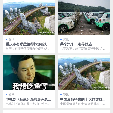
资讯
资讯
重庆市有哪些值得旅游的好地
共享汽车，难寻踪迹
方？推荐哪些？都是什么景
重庆市有哪些值得旅游的好地方？
共享汽车，难寻踪迹 高光时刻之
点？
推荐哪些？都是什么景点？ 欢迎来
后，消失于何处？ 文/黎炫岐 编辑/
到中国西南部的重庆...
文婕 来源/锌...
资讯
资讯
电视剧《狂飙》经典影评总结
中国最值得去的十大旅游胜
火了
地，你都去过哪些？
电视剧《狂飙》是一部由中央电视
中国最值得去的十大旅游胜地，你
台、爱奇艺出品，留白影视、中国
都去过哪些？ 中国是一个旅游资源
长安出版传媒联合出品...
非常丰富的国家，拥...